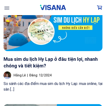
Skip
to
content
Trang chủ
Blog
Trang 2
Mua sim du lịch Hy Lạp ở đâu tiện lợi, nhanh
chóng và tiết kiệm?
Hằng Lê
|
Đăng: 12/2024
So sánh các địa điểm mua sim du lịch Hy Lạp: mua online, tại
sân [...]