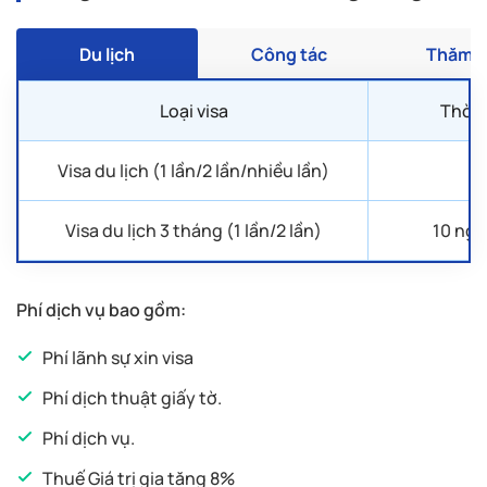
Đơn xin nghỉ phép;
Đăng ký kết hôn (nếu đi cùng vợ/chồng);
Du lịch
Công tác
Thăm t
Thông tin gia đình (Mẫu ID520);
Nếu là chủ doanh nghiệp:
Loại visa
Thời g
Đăng ký kinh doanh;
Báo cáo thuế 3 tháng gần nhất
Visa du lịch (1 lần/2 lần/nhiều lần)
4
Nếu là học sinh/ sinh viên:
Visa du lịch 3 tháng (1 lần/2 lần)
10 ngà
Xác nhận học sinh/ sinh viên;
Phí dịch vụ bao gồm:
Nếu đã nghỉ hưu:
Phí lãnh sự xin visa
Quyết định nghỉ hưu.
Phí dịch thuật giấy tờ.
Phí dịch vụ.
Thuế Giá trị gia tăng 8%