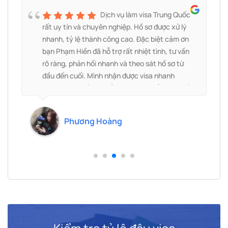
à
Dịch vụ làm visa Trung Quốc
g
rất uy tín và chuyên nghiệp. Hồ sơ được xử lý
nhanh, tỷ lệ thành công cao. Đặc biệt cảm ơn
bạn Phạm Hiền đã hỗ trợ rất nhiệt tình, tư vấn
rõ ràng, phản hồi nhanh và theo sát hồ sơ từ
đầu đến cuối. Mình nhận được visa nhanh
h
chóng, mọi thủ tục đều thuận lợi. Rất đáng để
lựa chọn và sẽ tiếp tục ủng hộ!
.
Phương Hoàng