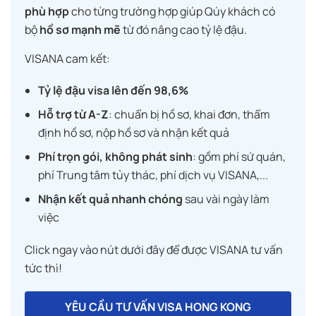
phù hợp
cho từng trường hợp giúp Qúy khách có
bộ
hồ sơ mạnh mẽ
từ đó nâng cao tỷ lệ đậu.
VISANA cam kết:
Tỷ lệ đậu visa lên đến 98,6%
Hỗ trợ từ A-Z
: chuẩn bị hồ sơ, khai đơn, thẩm
định hồ sơ, nộp hồ sơ và nhận kết quả
Phí trọn gói, không phát sinh
: gồm phí sứ quán,
phí Trung tâm tủy thác, phí dịch vụ VISANA,...
Nhận kết quả nhanh chóng
sau vài ngày làm
việc
Click ngay vào nút dưới đây để được VISANA tư vấn
tức thì!
YÊU CẦU TƯ VẤN VISA HONG KONG