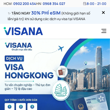
HCM:
0902 200 454
HN:
0968 354 027
8:00 - 21:00
30% PHÍ eSIM
✨
TẶNG NGAY
(Không giới hạn số
lần/giá trị) khi sử dụng các dịch vụ visa tại VISANA