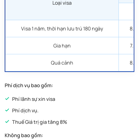
Loại visa
1-
Visa 1 năm, thời hạn lưu trú 180 ngày
8.7
Gia hạn
7.5
Quá cảnh
8.7
Phí dịch vụ bao gồm:
Phí lãnh sự xin visa
Phí dịch vụ.
Thuế Giá trị gia tăng 8%
Không bao gồm: