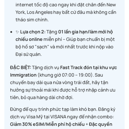
internet tốc độ cao ngay khi đặt chân đến New
York, Los Angeles hay bất cứ đâu mà không cần
tháo sim chính.
✨
Lựa chọn 2:
Tặng
01 lần gia hạn/làm mới hộ
chiếu online
miễn phí – Giúp bạn chuẩn bị một
bộ hồ sơ "sạch" và mới nhất trước khi nộp vào
Đại sứ quán.
ĐẶC BIỆT:
Tặng dịch vụ
Fast Track đón tại khu vực
Immigration
(khung giờ 07:00 – 19:00). Sau
chuyến bay dài qua nửa vòng trái đất, hãy tận
hưởng sự thoải mái khi được hỗ trợ nhập cảnh ưu
tiên, bỏ qua hàng dài chờ đợi.
Đừng để quy trình phức tạp làm khó bạn. Đăng ký
dịch vụ Visa Mỹ tại VISANA ngay để nhận combo:
Giảm 30% eSIM/Miễn phí hộ chiếu
+
Đặc quyền