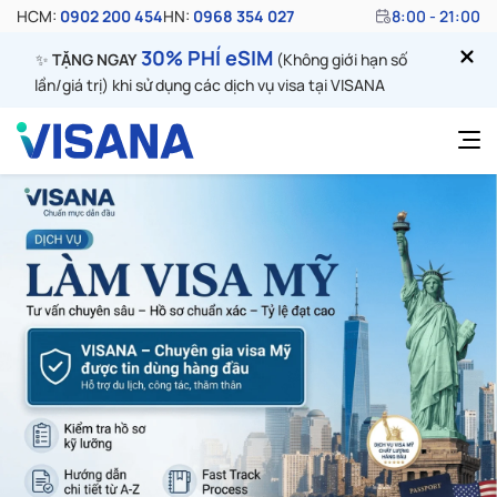
HCM:
0902 200 454
HN:
0968 354 027
8:00 - 21:00
30% PHÍ eSIM
✨
TẶNG NGAY
(Không giới hạn số
lần/giá trị) khi sử dụng các dịch vụ visa tại VISANA