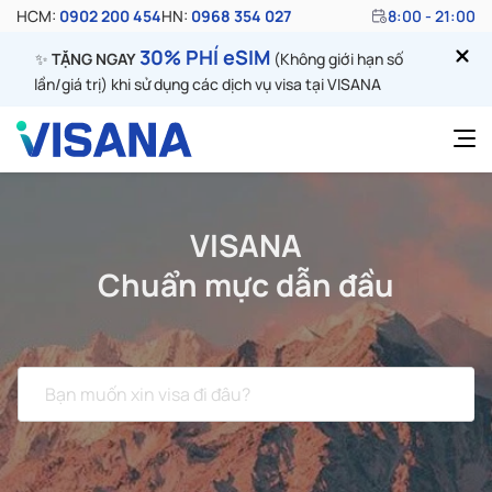
HCM:
0902 200 454
HN:
0968 354 027
8:00 - 21:00
30% PHÍ eSIM
✨
TẶNG NGAY
(Không giới hạn số
lần/giá trị) khi sử dụng các dịch vụ visa tại VISANA
VISANA
Chuẩn mực dẫn đầu