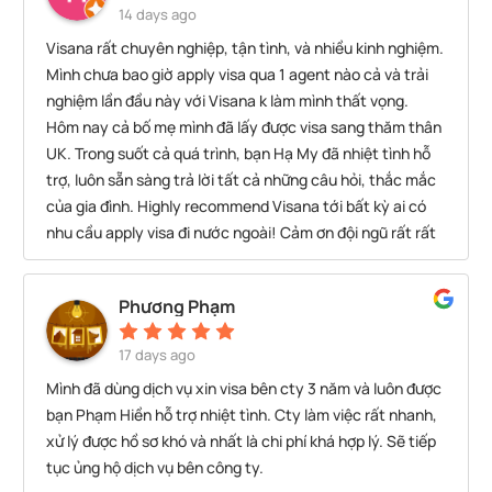
14 days ago
Visana rất chuyên nghiệp, tận tình, và nhiều kinh nghiệm.
Mình chưa bao giờ apply visa qua 1 agent nào cả và trải
nghiệm lần đầu này với Visana k làm mình thất vọng.
Hôm nay cả bố mẹ mình đã lấy được visa sang thăm thân
UK. Trong suốt cả quá trình, bạn Hạ My đã nhiệt tình hỗ
trợ, luôn sẵn sàng trả lời tất cả những câu hỏi, thắc mắc
của gia đình. Highly recommend Visana tới bất kỳ ai có
nhu cầu apply visa đi nước ngoài! Cảm ơn đội ngũ rất rất
Visana nhiều.
Phương Phạm
17 days ago
Mình đã dùng dịch vụ xin visa bên cty 3 năm và luôn được
bạn Phạm Hiền hỗ trợ nhiệt tình. Cty làm việc rất nhanh,
xử lý được hồ sơ khó và nhất là chi phí khá hợp lý. Sẽ tiếp
tục ủng hộ dịch vụ bên công ty.