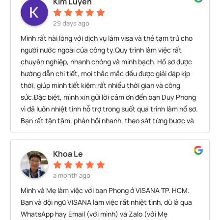
Kim Luyến
29 days ago
Mình rất hài lòng với dịch vụ làm visa và thẻ tạm trú cho
người nước ngoài của công ty.Quy trình làm việc rất
chuyên nghiệp, nhanh chóng và minh bạch. Hồ sơ được
hướng dẫn chi tiết, mọi thắc mắc đều được giải đáp kịp
thời, giúp mình tiết kiệm rất nhiều thời gian và công
sức.Đặc biệt, mình xin gửi lời cảm ơn đến bạn Duy Phong
vì đã luôn nhiệt tình hỗ trợ trong suốt quá trình làm hồ sơ.
Bạn rất tận tâm, phản hồi nhanh, theo sát từng bước và
luôn sẵn sàng hỗ trợ khi có vấn đề phát sinh. Nhờ sự
chuyên nghiệp và trách nhiệm của bạn, toàn bộ quá trình
Khoa Le
diễn ra rất thuận lợi và đúng tiến độ.Mình đánh giá cao
chất lượng dịch vụ của công ty và sẽ tiếp tục sử dụng khi
a month ago
có nhu cầu. Rất khuyến khích những ai đang cần làm visa
Mình và Mẹ làm việc với bạn Phong ở VISANA TP. HCM.
hoặc thẻ tạm trú cho người nước ngoài lựa chọn công ty.
Bạn và đội ngũ VISANA làm việc rất nhiệt tình, dù là qua
Xin chân thành cảm ơn bạn Duy Phong và toàn thể đội
WhatsApp hay Email (với mình) và Zalo (với Mẹ
ngũ!