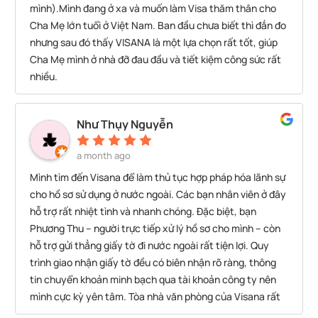
mình).Mình đang ở xa và muốn làm Visa thăm thân cho
Cha Mẹ lớn tuổi ở Việt Nam. Ban đầu chưa biết thì đắn đo
nhưng sau đó thấy VISANA là một lựa chọn rất tốt, giúp
Cha Mẹ mình ở nhà đỡ đau đầu và tiết kiệm công sức rất
nhiều.
Như Thụy Nguyễn
a month ago
Mình tìm đến Visana để làm thủ tục hợp pháp hóa lãnh sự
cho hồ sơ sử dụng ở nước ngoài. Các bạn nhân viên ở đây
hỗ trợ rất nhiệt tình và nhanh chóng. Đặc biệt, bạn
Phương Thu – người trực tiếp xử lý hồ sơ cho mình – còn
hỗ trợ gửi thẳng giấy tờ đi nước ngoài rất tiện lợi. Quy
trình giao nhận giấy tờ đều có biên nhận rõ ràng, thông
tin chuyển khoản minh bạch qua tài khoản công ty nên
mình cực kỳ yên tâm. Tòa nhà văn phòng của Visana rất
dễ tìm, chỗ gửi xe máy chỉ 5k. Nhìn chung mình rất hài