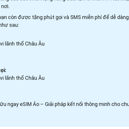
 nơi.
 bạn còn được tặng phút gọi và SMS miễn phí để dễ dàng l
c như sau:
vi lãnh thổ Châu Âu
ọi:
vi lãnh thổ Châu Âu
sở hữu ngay eSIM Áo – Giải pháp kết nối thông minh cho ch