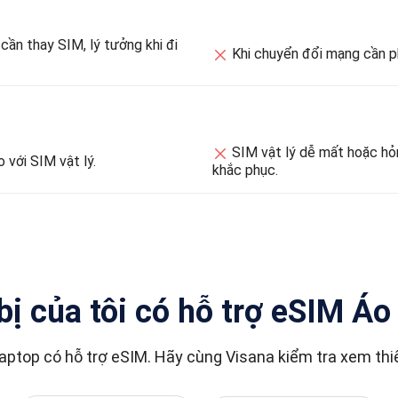
n thay SIM, lý tưởng khi đi
Khi chuyển đổi mạng cần ph
SIM vật lý dễ mất hoặc hỏng n
 với SIM vật lý.
khắc phục.
bị của tôi có hỗ trợ eSIM Á
và laptop có hỗ trợ eSIM. Hãy cùng Visana kiểm tra xem 