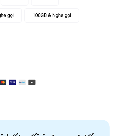
he gọi
100GB & Nghe gọi
internet không giới hạn số lượng