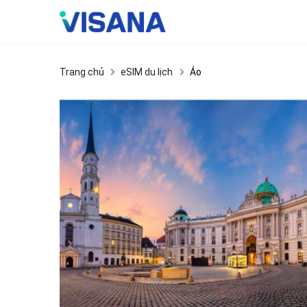
Skip
to
content
Trang chủ
eSIM du lịch
Áo