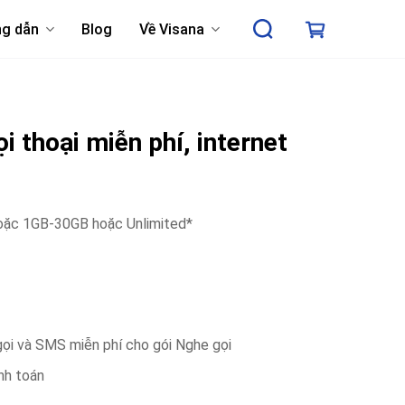
g dẫn
Blog
Về Visana
 thoại miễn phí, internet
oặc 1GB-30GB hoặc Unlimited*
gọi và SMS miễn phí cho gói Nghe gọi
anh toán