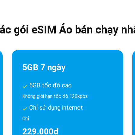
ác gói eSIM Áo bán chạy nh
5GB 7 ngày
5GB tốc độ cao
Không giới hạn tốc độ 128kpbs
Chỉ sử dụng internet
Chỉ
229.000đ