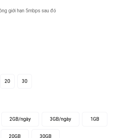
ông giới hạn 5mbps sau đó
20
30
2GB/ngày
3GB/ngày
1GB
20GB
30GB