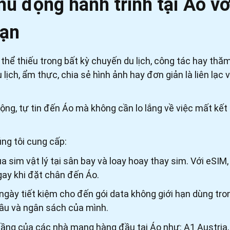
động hành trình tại Áo với
ạn
 thể thiếu trong bất kỳ chuyến du lịch, công tác hay thăm
u lịch, ẩm thực, chia sẻ hình ảnh hay đơn giản là liên lạ
ộng, tự tin đến Áo mà không cần lo lắng về việc mất k
úng tôi cung cấp:
 sim vật lý tại sân bay và loay hoay thay sim. Với eSIM, bạ
ngay khi đặt chân đến Áo.
gày tiết kiệm cho đến gói data không giới hạn dùng tro
cầu và ngân sách của mình.
ầng của các nhà mạng hàng đầu tại Áo như: A1 Austria,