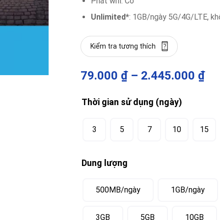
Phát wifi: Có
Unlimited*
: 1GB/ngày 5G/4G/LTE, kh
Kiểm tra tương thích
79.000
₫
–
2.445.000
₫
Thời gian sử dụng (ngày)
3
5
7
10
15
Dung lượng
500MB/ngày
1GB/ngày
3GB
5GB
10GB