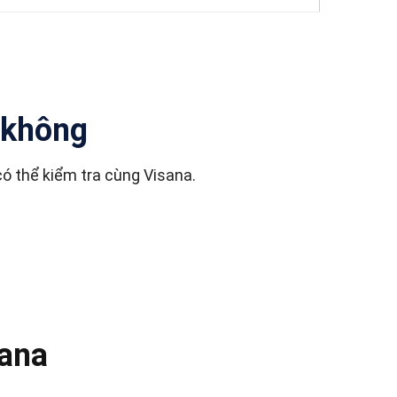
c không
có thể kiểm tra cùng Visana.
sana