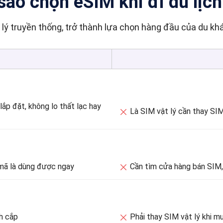
sao chọn eSIM khi đi du lịc
lý truyền thống, trở thành lựa chọn hàng đầu của du kh
 lắp đặt, không lo thất lạc hay
Là SIM vật lý cần thay 
 mã là dùng được ngay
Cần tìm cửa hàng bán SIM,
nh cắp
Phải thay SIM vật lý khi m