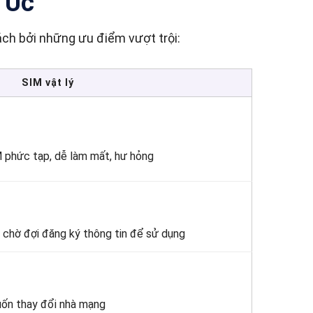
h Úc
ách bởi những ưu điểm vượt trội:
SIM vật lý
SIM phức tạp, dễ làm mất, hư hỏng
 chờ đợi đăng ký thông tin để sử dụng
uốn thay đổi nhà mạng