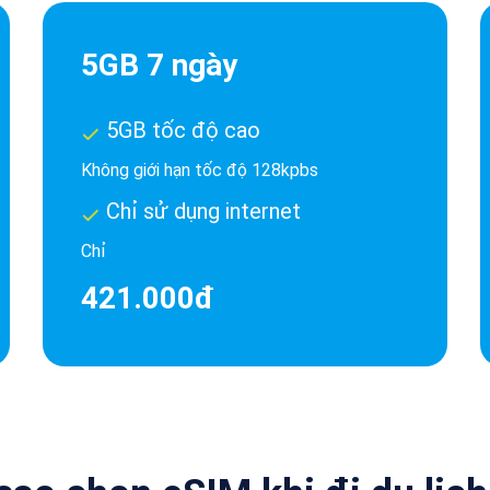
5GB 7 ngày
5GB tốc độ cao
Không giới hạn tốc độ 128kpbs
Chỉ sử dụng internet
Chỉ
421.000đ