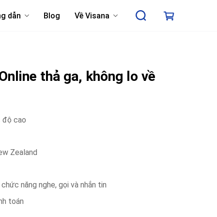
g dẫn
Blog
Về Visana
nline thả ga, không lo về
c độ cao
New Zealand
 chức năng nghe, gọi và nhắn tin
anh toán