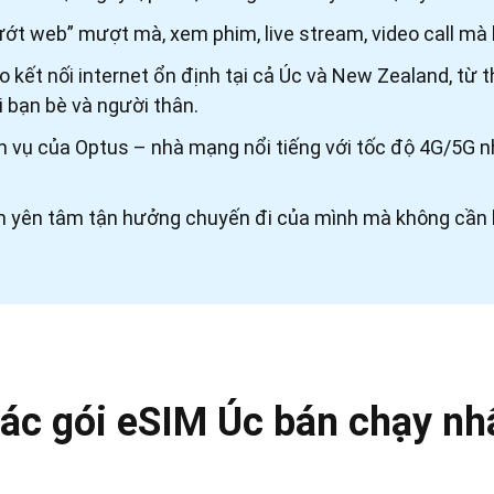
ớt web” mượt mà, xem phim, live stream, video call mà k
kết nối internet ổn định tại cả Úc và New Zealand, từ
ới bạn bè và người thân.
 dịch vụ của Optus – nhà mạng nổi tiếng với tốc độ 4G/
n yên tâm tận hưởng chuyến đi của mình mà không cần lo 
ác gói eSIM Úc bán chạy nh