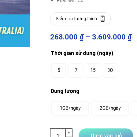
Phát wifi: Có
Kiểm tra tương thích
268.000
₫
–
3.609.000
₫
Thời gian sử dụng (ngày)
5
7
15
30
Dung lượng
1GB/ngày
2GB/ngày
eSIM Úc (Australia) – Online thả ga, không
Thêm vào giỏ