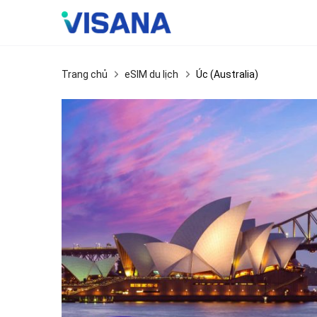
Skip
to
content
Trang chủ
eSIM du lịch
Úc (Australia)