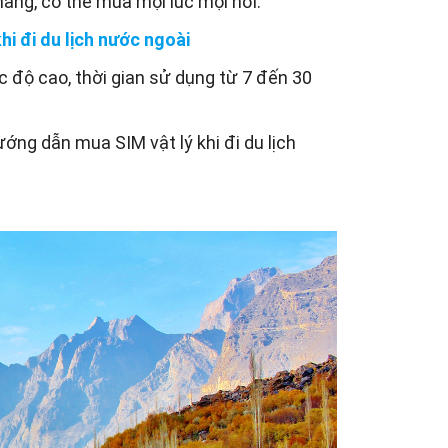
àng, có thể mua mọi lúc mọi nơi.
hi đi du lịch nước ng
oài
tốc độ cao, thời gian sử dụng từ 7 đến 30
ớng dẫn mua SIM vật lý khi đi du lịch