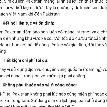
ó.
Sim du lịch Pakistan mang lại nhiều lợi ích thiết thực
ện lợi và tiết kiệm. Dưới đây là những lý do khiến sim du 
hách Việt Nam khi đến Pakistan:
Kết nối liên tục và ổn định:
im Pakistan đảm bảo bạn luôn có mạng internet và dịch v
ớn đến những khu vực xa xôi. Với tốc độ 4G/5G từ các n
lenor, bạn có thể dễ dàng liên lạc với gia đình, đối tác 
óng.
Tiết kiệm chi phí tối đa:
hay vì sử dụng dịch vụ chuyển vùng quốc tế (roaming) vớ
ác gói dung lượng lớn với mức giá phải chăng.
Không phụ thuộc vào wi-fi công cộng:
i-Fi tại Pakistan không phải lúc nào cũng miễn phí hoặc 
ực xa trung tâm. Sử dụng sim du lịch giúp bạn chủ động 
ảo mật hay mất thời gian tìm kiếm Wi-Fi.