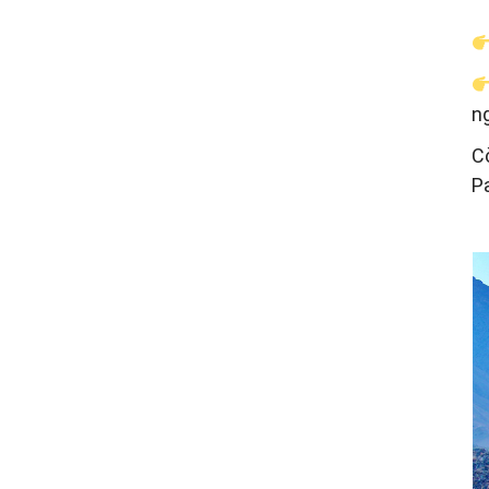
n
C
P