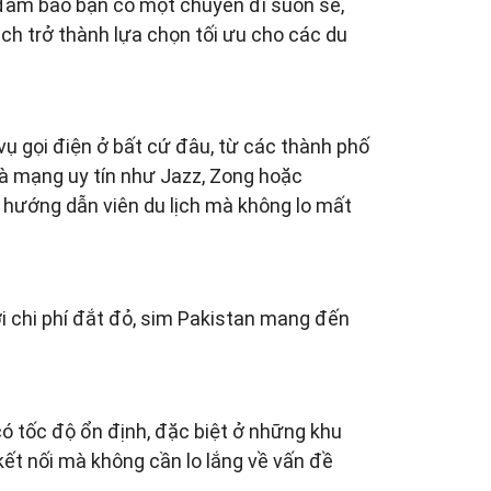
, đảm bảo bạn có một chuyến đi suôn sẻ,
lịch trở thành lựa chọn tối ưu cho các du
ụ gọi điện ở bất cứ đâu, từ các thành phố
hà mạng uy tín như Jazz, Zong hoặc
và hướng dẫn viên du lịch mà không lo mất
i chi phí đắt đỏ, sim Pakistan mang đến
có tốc độ ổn định, đặc biệt ở những khu
kết nối mà không cần lo lắng về vấn đề