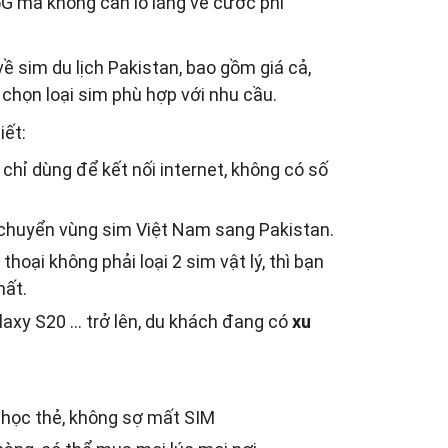
5G mà không cần lo lắng về cước phí
về sim du lịch Pakistan, bao gồm giá cả,
 chọn loại sim phù hợp với nhu cầu.
iết:
, chỉ dùng để kết nối internet, không có số
 chuyển vùng sim Việt Nam sang Pakistan.
thoại không phải loại 2 sim vật lý, thì bạn
mất.
laxy S20 … trở lên, du khách đang có
xu
chọc thẻ, không sợ mất SIM