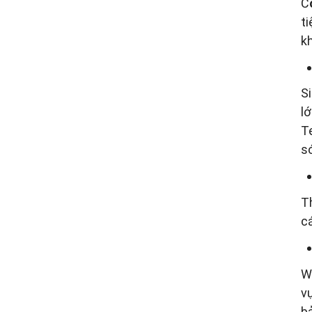
C
ti
k
S
l
Te
s
T
c
W
v
b