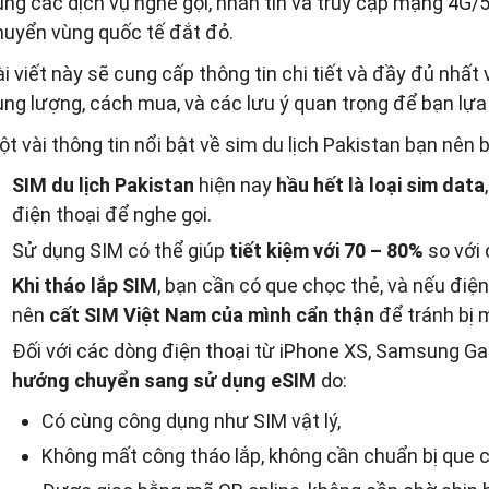
ụng các dịch vụ nghe gọi, nhắn tin và truy cập mạng 4G/
huyển vùng quốc tế đắt đỏ.
i viết này sẽ cung cấp thông tin chi tiết và đầy đủ nhất 
ung lượng, cách mua, và các lưu ý quan trọng để bạn lựa
t vài thông tin nổi bật về sim du lịch Pakistan bạn nên b
SIM du lịch Pakistan
hiện nay
hầu hết là loại sim data
điện thoại để nghe gọi.
Sử dụng SIM có thể giúp
tiết kiệm với 70 – 80%
so với
Khi tháo lắp SIM
, bạn cần có que chọc thẻ, và nếu điện 
nên
cất SIM Việt Nam của mình cẩn thận
để tránh bị 
Đối với các dòng điện thoại từ iPhone XS, Samsung Ga
hướng chuyển sang sử dụng eSIM
do:
Có cùng công dụng như SIM vật lý,
Không mất công tháo lắp, không cần chuẩn bị que 