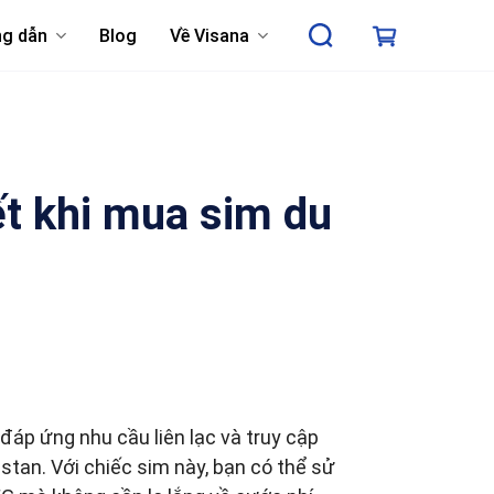
g dẫn
Blog
Về Visana
ết khi mua sim du
 đáp ứng nhu cầu liên lạc và truy cập
istan. Với chiếc sim này, bạn có thể sử