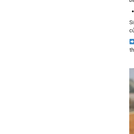
Si
c
th