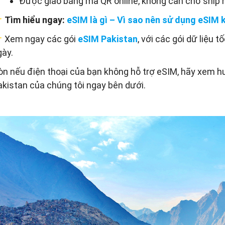
Được giao bằng mã QR online, không cần chờ ship h
Tìm hiểu ngay:
eSIM là gì – Vì sao nên sử dụng eSIM k
Xem ngay các gói
eSIM Pakistan
, với các gói dữ liệu 
gày.
òn nếu điện thoại của bạn không hỗ trợ eSIM, hãy xem hư
akistan của chúng tôi ngay bên dưới.