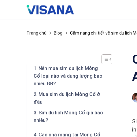
Skip
to
content
Trang chủ
Blog
Cẩm nang chi tiết về sim du lịch 
Nên mua sim du lịch Mông
Cổ loại nào và dung lượng bao
nhiêu GB?
Mua sim du lịch Mông Cổ ở
đâu
Sim du lịch Mông Cổ giá bao
nhiêu?
S
in
Các nhà mạng tại Mông Cổ