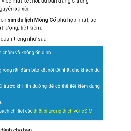
 việc mất kết nối, dù bạn đang ở trung
uyên xa xôi.
chọn
sim du lịch Mông Cổ
phù hợp nhất, so
 lượng, tiết kiệm.
n quan trọng như sau:
òn chậm và không ổn định
rộng rãi, đảm bảo kết nối tốt nhất cho khách du
 trước khi lên đường để có thể tiết kiệm dung
.
ách chi tiết các
thiết bị tương thích với eSIM
.
ổ dành cho bạn.