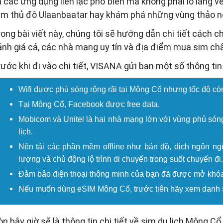
 các ứng dụng liên lạc phổ biến mà không phải lo lắng về
âm thủ đô Ulaanbaatar hay khám phá những vùng thảo ng
rong bài viết này, chúng tôi sẽ hướng dẫn chi tiết cách 
ánh giá cả, các nhà mạng uy tín và địa điểm mua sim chất
rước khi đi vào chi tiết, VISANA gửi bạn một số thông ti
Wifi được phủ sóng rộng rãi tại Mông Cổ nhưng tốc độ c
Tại Mông Cổ, Facebook được free data.
Mobicom và Unitel là hai nhà mạng lớn với vùng phủ sóng 
lịch.
Nên tải các phần mềm offline như bản đồ, dịch ngôn ngữ
lượng và chủ động lộ trình di chuyển trong suốt chuyến đi.
Đảm bảo điện thoại thông minh của bạn đã được mở khóa
Nếu muốn dùng eSIM Mông Cổ, trước tiên hãy xem danh s
n bây giờ sẽ là thông tin chi tiết về sim du lịch Mông C