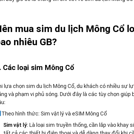
ên mua sim du lịch Mông Cổ lo
ao nhiêu GB?
. Các loại sim Mông Cổ
hi lựa chọn sim du lịch Mông Cổ, du khách có nhiều sự lự
ăng và phạm vi phủ sóng. Dưới đây là các tùy chọn giúp 
ầu:
Theo hình thức: Sim vật lý và eSIM Mông Cổ
Sim vật lý
: Là loại sim truyền thống, cần lắp vào khay s
tất cả các thiết bị điện thoại và dễ dàng thay đổi khi c