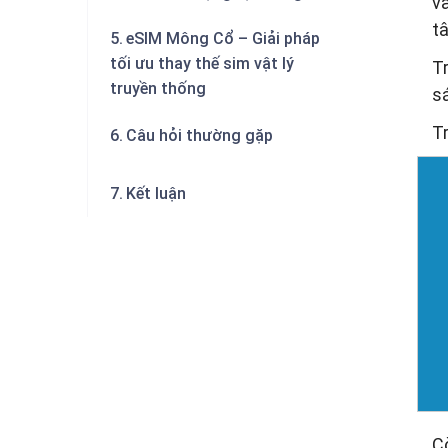
và
t
eSIM Mông Cổ – Giải pháp
tối ưu thay thế sim vật lý
T
truyền thống
s
T
Câu hỏi thường gặp
Kết luận
Cò