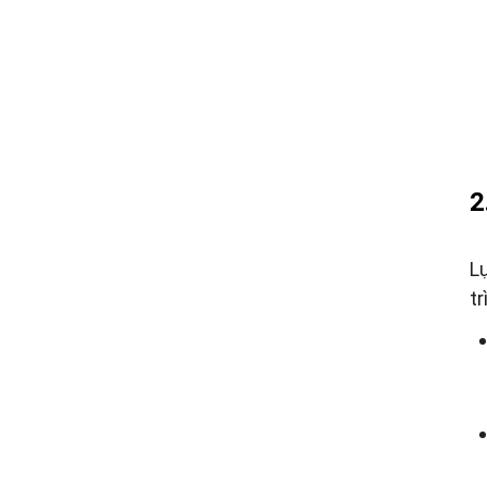
2
L
tr