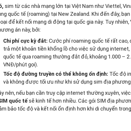
ó,
sim từ các nhà mạng lớn tại Việt Nam như Viettel, Vi
ùng quốc tế (roaming) tại New Zealand. Khi đến đây, bạn 
hoại để kết nối mạng di động tại quốc gia này. Tuy nhiê
hương án này, bởi:
Chi phí cực kỳ đắt:
Cước phí roaming quốc tế rất cao, đ
trả một khoản tiền khổng lồ cho việc sử dụng internet, 
quốc tế qua roaming thường đắt đỏ, khoảng 1.000 – 
VNĐ/phút gọi).
Tốc độ đường truyền có thể không ổn định:
Tốc độ in
và không được tối ưu như khi sử dụng sim địa phương
ậy nên, nếu bạn cần truy cập internet thường xuyên, việ
SIM quốc tế
sẽ kinh tế hơn nhiều. Các gói SIM địa phươ
ảm bảo tốc độ và kết nối ổn định hơn khi di chuyển tron