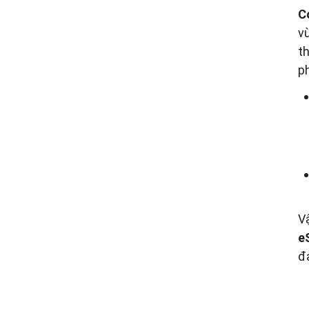
C
v
t
p
V
e
đ