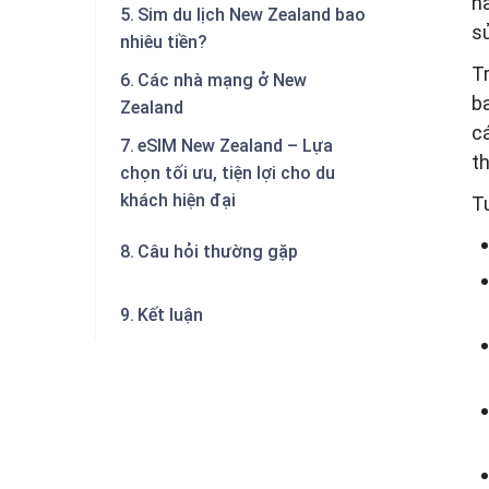
nà
Sim du lịch New Zealand bao
s
nhiêu tiền?
Tr
Các nhà mạng ở New
b
Zealand
cá
eSIM New Zealand – Lựa
th
chọn tối ưu, tiện lợi cho du
khách hiện đại
Tu
Câu hỏi thường gặp
Kết luận