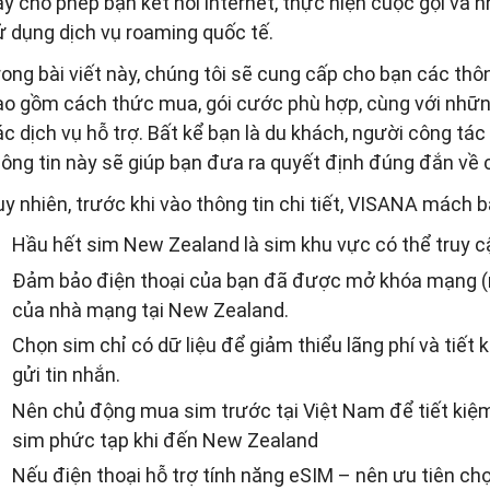
y cho phép bạn kết nối internet, thực hiện cuộc gọi và n
ử dụng dịch vụ roaming quốc tế.
ong bài viết này, chúng tôi sẽ cung cấp cho bạn các thôn
ao gồm cách thức mua, gói cước phù hợp, cùng với nhữn
c dịch vụ hỗ trợ. Bất kể bạn là du khách, người công tác
ông tin này sẽ giúp bạn đưa ra quyết định đúng đắn về cá
y nhiên, trước khi vào thông tin chi tiết, VISANA mách b
Hầu hết sim New Zealand là sim khu vực có thể truy c
Đảm bảo điện thoại của bạn đã được mở khóa mạng (n
của nhà mạng tại New Zealand.
Chọn sim chỉ có dữ liệu để giảm thiểu lãng phí và tiết
gửi tin nhắn.
Nên chủ động mua sim trước tại Việt Nam để tiết kiệm 
sim phức tạp khi đến New Zealand
Nếu điện thoại hỗ trợ tính năng eSIM – nên ưu tiên ch