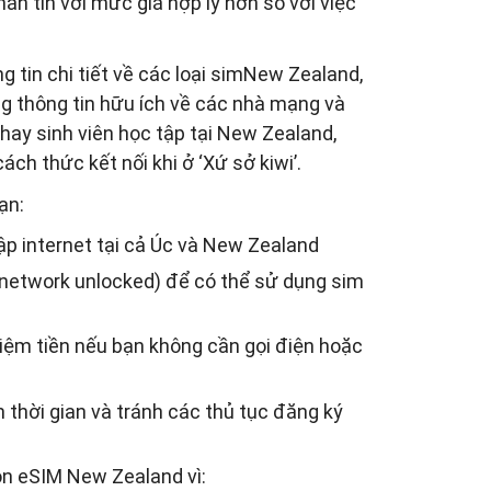
hắn tin với mức giá hợp lý hơn so với việc
g tin chi tiết về các loại simNew Zealand,
g thông tin hữu ích về các nhà mạng và
 hay sinh viên học tập tại New Zealand,
ch thức kết nối khi ở ‘Xứ sở kiwi’.
ạn:
ập internet tại cả Úc và New Zealand
etwork unlocked) để có thể sử dụng sim
 kiệm tiền nếu bạn không cần gọi điện hoặc
thời gian và tránh các thủ tục đăng ký
ọn eSIM New Zealand vì: