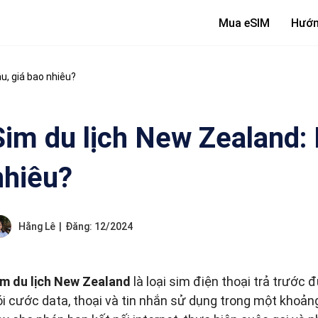
Mua eSIM
Hướn
u, giá bao nhiêu?
Sim du lịch New Zealand: 
nhiêu?
Hằng Lê
|
Đăng: 12/2024
im du lịch New Zealand
là loại sim điện thoại trả trước 
ói cước data, thoại và tin nhắn sử dụng trong một khoản