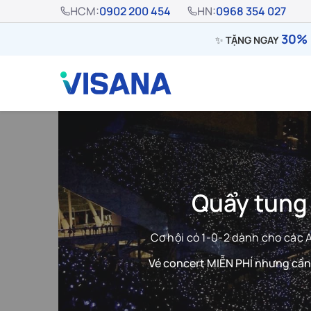
HCM:
0902 200 454
HN:
0968 354 027
30% 
✨
TẶNG NGAY
Quẩy tung
Cơ hội có 1-0-2 dành cho các
Vé concert MIỄN PHÍ nhưng cần 