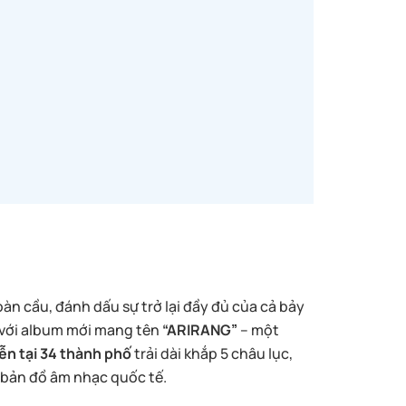
àn cầu, đánh dấu sự trở lại đầy đủ của cả bảy
n với album mới mang tên
“ARIRANG”
– một
ễn tại 34 thành phố
trải dài khắp 5 châu lục,
n bản đồ âm nhạc quốc tế.