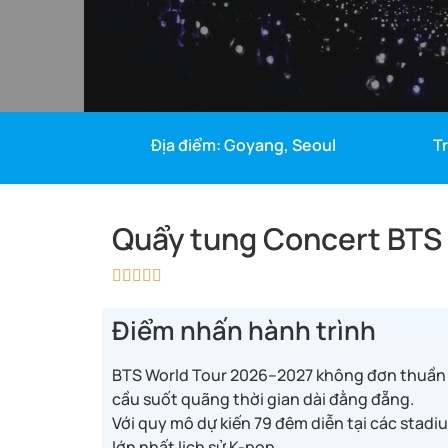
Địa điểm: Goyang, Seoul
T
Quẩy tung Concert BTS 





Điểm nhấn hành trình
BTS World Tour 2026–2027 không đơn thuần là
cầu suốt quãng thời gian dài đằng đẵng.
Với quy mô dự kiến 79 đêm diễn tại các stadi
lớn nhất lịch sử K-pop.