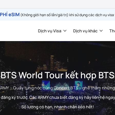
PHÍ eSIM
(Không giới hạn số lần/giá trị) khi sử dụng các dịch vụ visa
Dịch vụ Visa
Dịch vụ khác
Th
 BTS World Tour kết hợp BTS
 ARMY – Quẩy tung nóc cùng Concert BTS – ghé thăm những đ
đăng ký trước. Các ARMY chưa biết đăng ký hãy liên hệ ngay
Số lượng có hạn, nhanh chân kẻo hết!