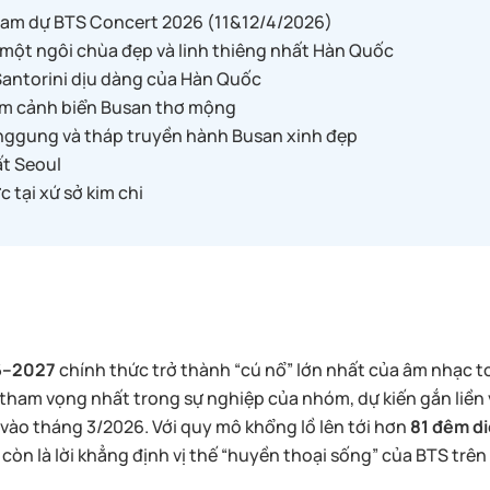
am dự BTS Concert 2026 (11&12/4/2026)
t ngôi chùa đẹp và linh thiêng nhất Hàn Quốc
antorini dịu dàng của Hàn Quốc
ắm cảnh biển Busan thơ mộng
nggung và tháp truyền hành Busan xinh đẹp
t Seoul
tại xứ sở kim chi
6–2027
chính thức trở thành “cú nổ” lớn nhất của âm nhạc to
 tham vọng nhất trong sự nghiệp của nhóm, dự kiến gắn liề
vào tháng 3/2026. Với quy mô khổng lồ lên tới hơn
81 đêm di
 còn là lời khẳng định vị thế “huyền thoại sống” của BTS trê