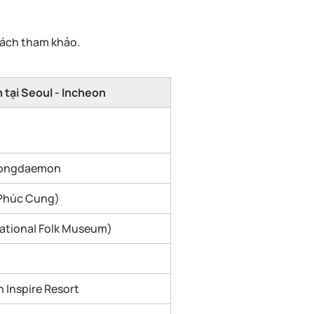
khách tham khảo.
 tại Seoul - Incheon
Dongdaemon
Phúc Cung)
National Folk Museum)
 Inspire Resort