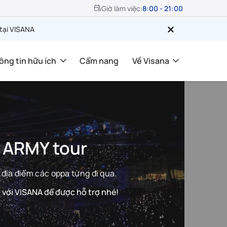
Giờ làm việc:
8:00 - 21:00
 tại VISANA
ông tin hữu ích
Cẩm nang
Về Visana
 ARMY tour
ịa điểm các oppa từng đi qua.
 với VISANA để được hỗ trợ nhé!