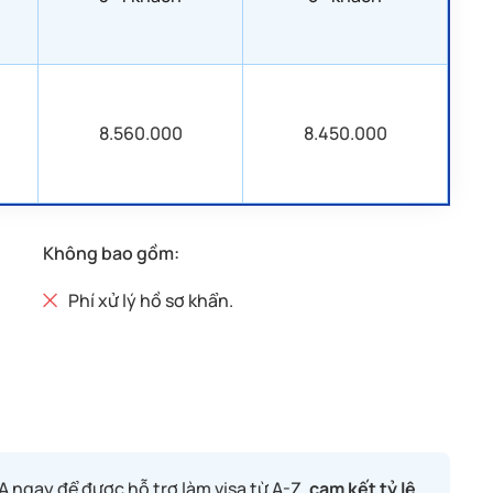
8.560.000
8.450.000
Không bao gồm:
Phí xử lý hồ sơ khẩn.
A ngay để được hỗ trợ làm visa từ A-Z,
cam kết tỷ lệ