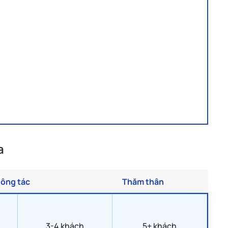
i ngày dự kiến nhập cảnh Argentina và còn 2 trang
hết/ sao kê thẻ tín dụng 3 tháng gần nhất
a
ông tác
Thăm thân
3-4 khách
5+ khách