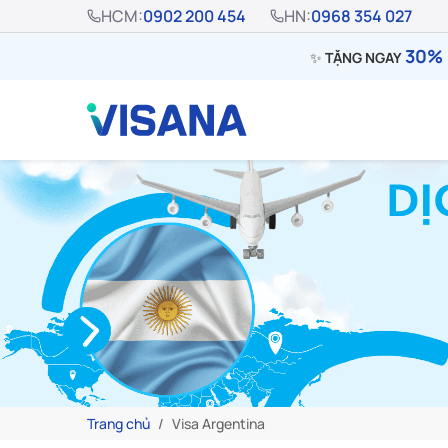
HCM:
0902 200 454
HN:
0968 354 027
30% 
✨
TẶNG NGAY
Trang chủ
Visa Argentina