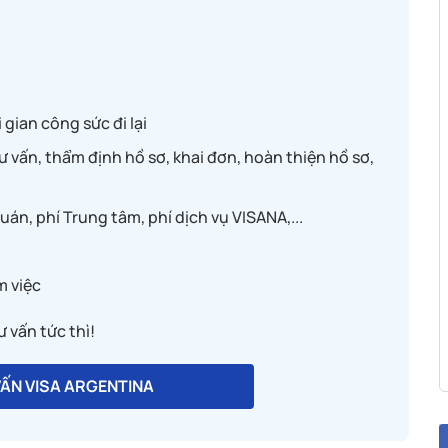
óc
Dịch vụ tốt, đúng
hẹn. Kết quả tốt ngoài mong đợi. Rất
 ơn
cám ơn sự hỗ trợ nhiệt tình của bạn Trà
i gian công sức đi lại
tình
My khi xin visa Hàn Quốc cho mình. Các
ư vấn, thẩm định hồ sơ, khai đơn, hoàn thiện hồ sơ,
bạn hỗ trợ đều rất nhiệt tình và chu
đáo.
uán, phí Trung tâm, phí dịch vụ VISANA,...
Huong Nguyen Thu
m việc
 vấn tức thì!
VẤN VISA ARGENTINA