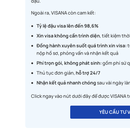
đậu.
Ngoài ra, VISANA còn cam kết:
ất hài lòng với chất
Dịch vụ chăm s
Tỷ lệ đậu visa lên đến 98,6%
n visa của trung tâm.
khách hàng tốt,nhân viên thân
ng Thu tư vấn rất
thiện,dịch vụ chuyên nghiệp.Cảm
Xin visa không cần trình diện
, tiết kiệm thờ
trình chuẩn bị, bạn
bạn Thu Phương đã support nhiệt 
Đồng hành xuyên suốt quá trình xin visa:
t
ủ tục hồ sơn rất kỹ
cùng đội ngũ công ty
nộp hồ sơ, phỏng vấn và nhận kết quả
ững phương án để
t hồ sơ theo hướng
Phí trọn gói, không phát sinh:
gồm phí sứ q
 việc bài bản, luôn
Thủ tục đơn giản,
hỗ trợ 24/7
ất cả các bước nên
Vũ Thu Nguyễn
ất yên
Nhận kết quả nhanh chóng
sau vài ngày là
o những ai đang
Click ngay vào nút dưới đây để được VISANA tư
YÊU CẦU TƯ 