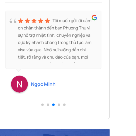
Tôi muốn gửi lời cảm
ơn chân thành đến bạn Phương Thu vì
visa
sự hỗ trợ nhiệt tình, chuyên nghiệp và
về đ
cực kỳ nhanh chóng trong thủ tục làm
biệt
visa vừa qua. Nhờ sự hướng dẫn chi
nhàn
tiết, rõ ràng và chu đáo của bạn, mọi
Cám 
quy trình từ chuẩn bị hồ sơ đến khi nhận
nhiề
kết quả đều diễn ra suôn sẻ và hiệu quả
Cám 
tôi mong muốn.
Thu.
Ngọc Minh