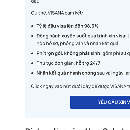
đậu.
Cụ thể, VISANA cam kết:
isana là 1 địa chỉ tin
Dịch vụ tốt, hỗ 
Tỷ lệ đậu visa lên đến 98,6%
hiệm trong quá trình
nhanh, giá cả phù hợp. Mình làm v
ịch vụ HPHLS. Đội
với chị Hải Hạnh 2 lần đều ổn. Sẽ 
Đồng hành xuyên suốt quá trình xin visa:
t
 tâm, đặc biệt bạn
dụng dịch vụ trong tương lai.
nộp hồ sơ, phỏng vấn và nhận kết quả
rợ mình chuẩn bị hồ
Phí trọn gói, không phát sinh:
gồm phí sứ q
chuyên nghiệp. Dù
út nhưng nhờ sự
Thủ tục đơn giản,
hỗ trợ 24/7
và làm việc chỉn
Nhận kết quả nhanh chóng
sau vài ngày là
team, mình vẫn kịp
Duc Minh Quang Ngu
y bay. Thật sự rất
Click ngay vào nút dưới đây để được VISANA tư
dịch vụ tại đây.
YÊU CẦU XIN 