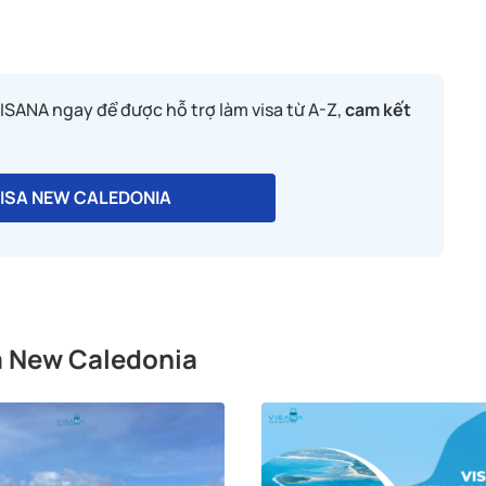
ệc và thu nhập
ISANA ngay để được hỗ trợ làm visa từ A-Z,
cam kết
VISA NEW CALEDONIA
sa New Caledonia