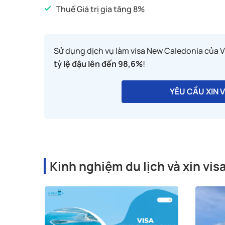
Thuế Giá trị gia tăng 8%
Nếu là người làm tự do:
Sơ yếu lý lịch có xác nhận nêu rõ công vi
Sử dụng dịch vụ làm visa New Caledonia của V
tỷ lệ đậu lên đến 98,6%
!
YÊU CẦU XIN 
Kinh nghiệm du lịch và xin vi