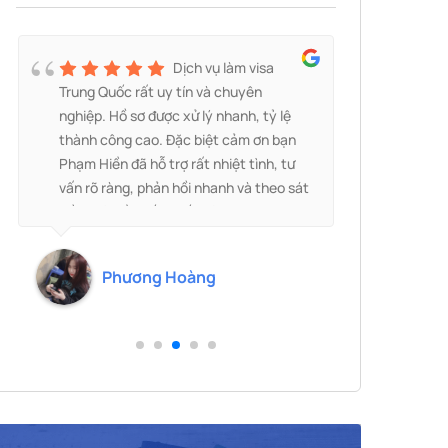
Dịch vụ làm visa
Trung Quốc rất uy tín và chuyên
HK b
nghiệp. Hồ sơ được xử lý nhanh, tỷ lệ
ngườ
thành công cao. Đặc biệt cảm ơn bạn
hướn
Phạm Hiền đã hỗ trợ rất nhiệt tình, tư
cần 
vấn rõ ràng, phản hồi nhanh và theo sát
giấy
hồ sơ từ đầu đến cuối. Mình nhận được
10 n
visa nhanh chóng, mọi thủ tục đều
visa
thuận lợi. Rất đáng để lựa chọn và sẽ
Mult
Phương Hoàng
tiếp tục ủng hộ!
Cảm 
nhiề
tiếp