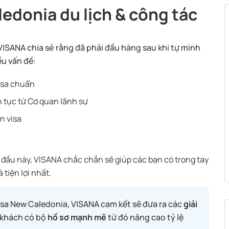
ledonia du lịch & công tác
i VISANA chia sẻ rằng đã phải đầu hàng sau khi tự mình
ều vấn đề:
visa chuẩn
n tục từ Cơ quan lãnh sự
in visa
đầu này, VISANA chắc chắn sẽ giúp các bạn có trong tay
tiện lợi nhất.
visa New Caledonia, VISANA cam kết sẽ đưa ra các
giải
 khách có bộ
hồ sơ mạnh mẽ
từ đó nâng cao tỷ lệ