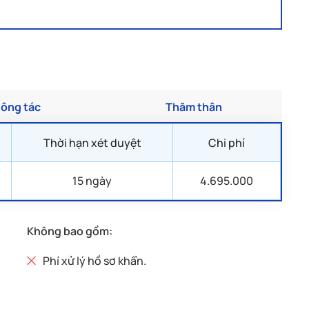
ng đất (nếu có);
ông tác
Thăm thân
Thời hạn xét duyệt
Chi phí
15 ngày
4.695.000
ời gian, trường và lớp đang theo học);
Không bao gồm:
Phí xử lý hồ sơ khẩn.
 lương hưu