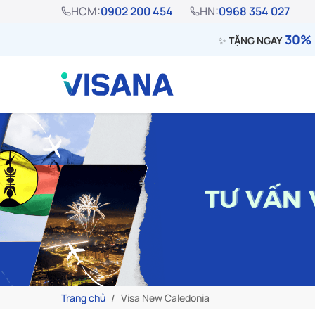
HCM:
0902 200 454
HN:
0968 354 027
30% 
✨
TẶNG NGAY
Trang chủ
Visa New Caledonia