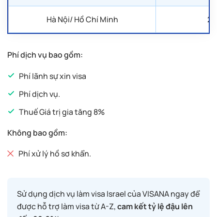
Hà Nội/ Hồ Chí Minh
2 
Phí dịch vụ bao gồm:
Phí lãnh sự xin visa
Phí dịch vụ.
Thuế Giá trị gia tăng 8%
Không bao gồm:
Phí xử lý hồ sơ khẩn.
Sử dụng dịch vụ làm visa Israel của VISANA ngay để
được hỗ trợ làm visa từ A-Z,
cam kết tỷ lệ đậu lên