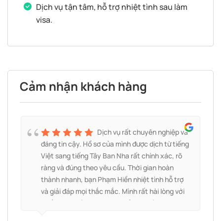
Dịch vụ tận tâm, hỗ trợ nhiệt tình sau làm
visa.
Cảm nhận khách hàng
á
Dịch vụ rất chuyên nghiệp và
n
đáng tin cậy. Hồ sơ của mình được dịch từ tiếng
Việt sang tiếng Tây Ban Nha rất chính xác, rõ
ràng và đúng theo yêu cầu. Thời gian hoàn
thành nhanh, bạn Phạm Hiền nhiệt tình hỗ trợ
và giải đáp mọi thắc mắc. Mình rất hài lòng với
chất lượng bản dịch và sẽ tiếp tục sử dụng dịch
vụ khi cần. Rất đáng để giới thiệu cho những ai