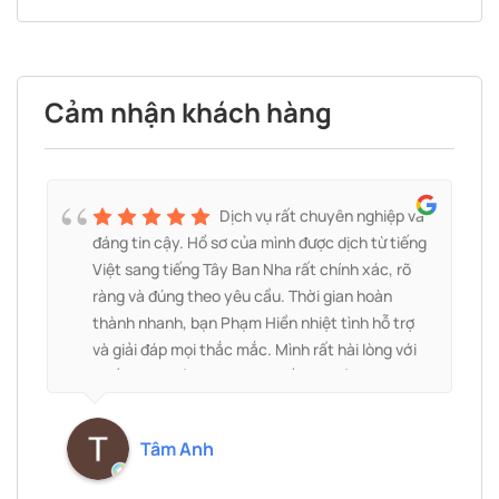
Cảm nhận khách hàng
á
Dịch vụ rất chuyên nghiệp và
n
đáng tin cậy. Hồ sơ của mình được dịch từ tiếng
Việt sang tiếng Tây Ban Nha rất chính xác, rõ
ràng và đúng theo yêu cầu. Thời gian hoàn
thành nhanh, bạn Phạm Hiền nhiệt tình hỗ trợ
và giải đáp mọi thắc mắc. Mình rất hài lòng với
chất lượng bản dịch và sẽ tiếp tục sử dụng dịch
vụ khi cần. Rất đáng để giới thiệu cho những ai
cần dịch thuật giấy tờ sang tiếng Tây Ban Nha.
Tâm Anh