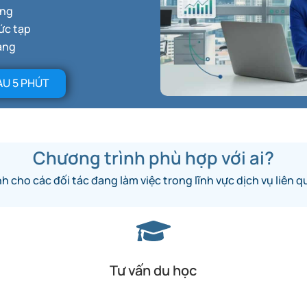
ồng
ức tạp
àng
AU 5 PHÚT
Chương trình phù hợp với ai?
h cho các đối tác đang làm việc trong lĩnh vực dịch vụ liên q
Tư vấn du học