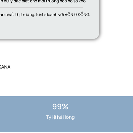
n xử lý đặc biệt cho mọi trường hợp hồ sơ khó
ao nhất thị trường. Kinh doanh với VỐN 0 ĐỒNG.
SANA.
99%
Tỷ lệ hài lòng