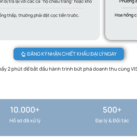
Phương á
 bị trả lại với các ca "hộ chiếu trắng" hoặc khó
Hoa hồng c
ng thấp, thường phải đặt cọc tiền trước.
ĐĂNG KÝ NHẬN CHIẾT KHẤU ĐẠI LÝ NGAY
mấy 2 phút để bắt đầu hành trình bứt phá doanh thu cùng VI
10.000+
500+
Hồ sơ đã xử lý
Đại lý & Đối tác