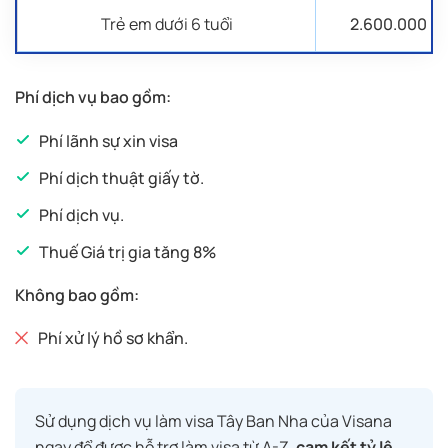
Trẻ em dưới 6 tuổi
2.600.000
Nếu là người đã nghỉ hưu:
Giấy tờ hưu trí;
Phí dịch vụ bao gồm:
Phí lãnh sự xin visa
Nếu là người làm tự do:
Phí dịch thuật giấy tờ.
Sơ yếu lý lịch có xác nhận nêu rõ công việc
Phí dịch vụ.
và thu nhập;
Thuế Giá trị gia tăng 8%
Không bao gồm:
Phí xử lý hồ sơ khẩn.
Sử dụng dịch vụ làm visa Tây Ban Nha của Visana
ngay để được hỗ trợ làm visa từ A-Z,
cam kết tỷ lệ