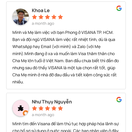
chuyên nghiệp và trách nhiệm của bạn, toàn bộ quá trình
Khoa Le
diễn ra rất thuận lợi và đúng tiến độ.Mình đánh giá cao
chất lượng dịch vụ của công ty và sẽ tiếp tục sử dụng khi
a month ago
có nhu cầu. Rất khuyến khích những ai đang cần làm visa
Mình và Mẹ làm việc với bạn Phong ở VISANA TP. HCM.
hoặc thẻ tạm trú cho người nước ngoài lựa chọn công ty.
Bạn và đội ngũ VISANA làm việc rất nhiệt tình, dù là qua
Xin chân thành cảm ơn bạn Duy Phong và toàn thể đội
WhatsApp hay Email (với mình) và Zalo (với Mẹ
ngũ!
mình).Mình đang ở xa và muốn làm Visa thăm thân cho
Cha Mẹ lớn tuổi ở Việt Nam. Ban đầu chưa biết thì đắn đo
nhưng sau đó thấy VISANA là một lựa chọn rất tốt, giúp
Cha Mẹ mình ở nhà đỡ đau đầu và tiết kiệm công sức rất
nhiều.
Như Thụy Nguyễn
a month ago
Mình tìm đến Visana để làm thủ tục hợp pháp hóa lãnh sự
cho hồ sơ sử dụng ở nước ngoài. Các bạn nhân viên ở đây