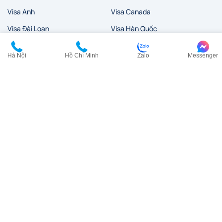
Visa Anh
Visa Canada
Visa Đài Loan
Visa Hàn Quốc
Visa đi HongKong
Visa Mỹ
Hà Nội
Hồ Chí Minh
Zalo
Messenger
Visa New Zealand
Visa Nhật Bản
Visa Pháp
Visa Trung Quốc
Visa Úc
Visa Ý
Liên hệ
HCM:
0902 200 454
HN:
0968 354 027
cskh@visana.vn
Tầng 23, Tòa nhà TASCO, Lô HH2-2, Đường Phạm Hùng,
Phường Từ Liêm, TP. Hà Nội
Tầng 6, Tòa nhà VIPD, số 4 Nguyễn Thị Minh Khai, Phường Sài
Gòn, TP. Hồ Chí Minh