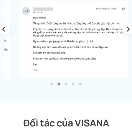
‹
›
Đối tác của VISANA