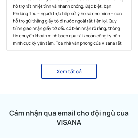
hỗ trợ rất nhiệt tình và nhanh chóng. Đặc biệt, bạn
Phương Thu – người trực tiếp xử lý hồ sơ cho mình – còn
hỗ trợ gửi thẳng giấy tờ đi nước ngoài rất tiện lợi. Quy
trình giao nhận giấy tờ đều có biên nhận rõ ràng, thông
tin chuyển khoản minh bạch qua tài khoản công ty nên
mình cực kỳ yên tâm. Tòa nhà văn phòng của Visana rất
dễ tìm, chỗ gửi xe máy chỉ 5k. Nhìn chung mình rất hài
lòng với dịch vụ tại đây!
Xem tất cả
Cảm nhận qua email cho đội ngũ của
VISANA