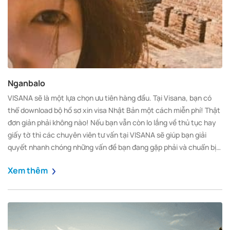
Nganbalo
VISANA sẽ là một lựa chọn ưu tiên hàng đầu. Tại Visana, bạn có
thể download bộ hồ sơ xin visa Nhật Bản một cách miễn phí! Thật
đơn giản phải không nào! Nếu bạn vẫn còn lo lắng về thủ tục hay
giấy tờ thì các chuyên viên tư vấn tại VISANA sẽ giúp bạn giải
quyết nhanh chóng những vấn đề bạn đang gặp phải và chuẩn bị
cho bạn một bộ hồ sơ đầy đủ, chính xác để đảm tỷ lệ đậu visa của
Xem thêm
bạn là cao nhất.