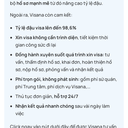
bộ
hồ sơ mạnh mẽ
từ đó nâng cao tỷ lệ đậu.
Ngoài ra, Visana còn cam kết:
Tỷ lệ đậu visa lên đến 98,6%
Xin visa không cần trình diện
, tiết kiệm thời
gian công sức đi lại
Đồng hành xuyên suốt quá trình xin visa:
tư
vấn, thẩm định hồ sơ, khai đơn, hoàn thiện hồ
sơ, nộp hồ sơ, phỏng vấn và nhận kết quả
Phí trọn gói, không phát sinh:
gồm phí sứ quán,
phí Trung tâm, phí dịch vụ Visana,...
Thủ tục đơn giản,
hỗ trợ 24/7
Nhận kết quả nhanh chóng
sau vài ngày làm
việc
Click ngay vào nút dưới đây để được Visana tư vấn