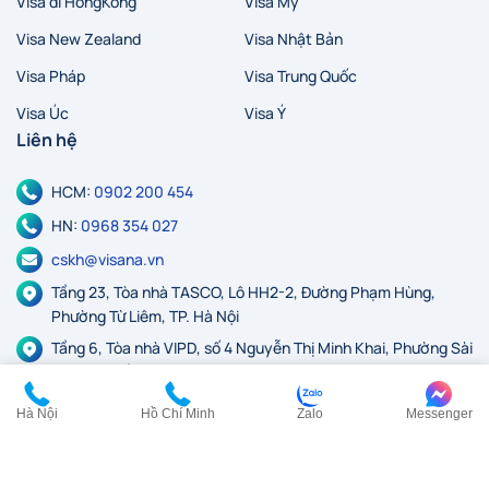
Visa đi HongKong
Visa Mỹ
Visa New Zealand
Visa Nhật Bản
Visa Pháp
Visa Trung Quốc
Visa Úc
Visa Ý
Liên hệ
HCM:
0902 200 454
HN:
0968 354 027
cskh@visana.vn
Tầng 23, Tòa nhà TASCO, Lô HH2-2, Đường Phạm Hùng,
Phường Từ Liêm, TP. Hà Nội
Tầng 6, Tòa nhà VIPD, số 4 Nguyễn Thị Minh Khai, Phường Sài
Gòn, TP. Hồ Chí Minh
Hà Nội
Hồ Chí Minh
Zalo
Messenger
© 2026 VISANA – Thương hiệu của Công ty Cổ phần
Du lịch Khám phá Việt Nam