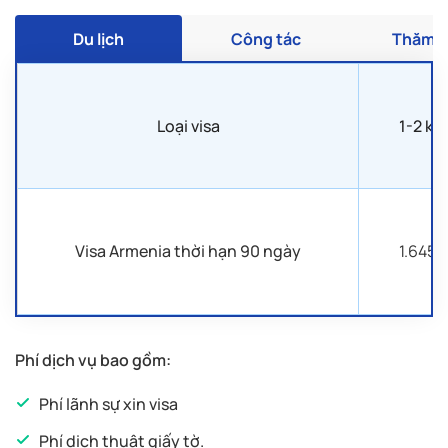
Du lịch
Công tác
Thăm t
Loại visa
1-2 kh
Visa Armenia thời hạn 90 ngày
1.645.
Phí dịch vụ bao gồm:
Phí lãnh sự xin visa
Phí dịch thuật giấy tờ.