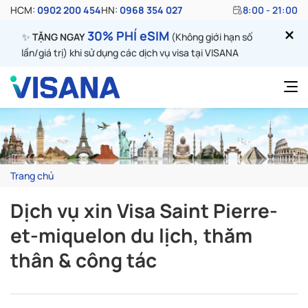
HCM:
0902 200 454
HN:
0968 354 027
8:00 - 21:00
30% PHÍ eSIM
✨
TẶNG NGAY
(Không giới hạn số
lần/giá trị) khi sử dụng các dịch vụ visa tại VISANA
Trang chủ
Dịch vụ xin Visa Saint Pierre-
et-miquelon du lịch, thăm
thân & công tác