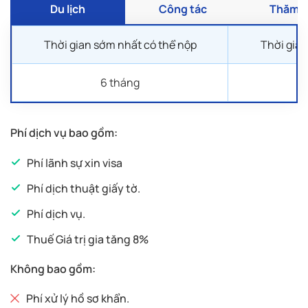
Du lịch
Công tác
Thăm t
Nếu là học sinh/sinh viên:
Thời gian sớm nhất có thể nộp
Thời gia
Đơn xin nghỉ phép (có ghi rõ mục đích, thời
gian, trường và lớp đang theo học);
6 tháng
Nếu là người đã nghỉ hưu:
Phí dịch vụ bao gồm:
Sổ hưu trí / Quyết định nghỉ hưu / Sổ lĩnh
lương hưu
Phí lãnh sự xin visa
Phí dịch thuật giấy tờ.
Nếu là người làm tự do:
Phí dịch vụ.
Sơ yếu lý lịch có xác nhận nêu rõ công việc
và thu nhập
Thuế Giá trị gia tăng 8%
Không bao gồm:
Phí xử lý hồ sơ khẩn.