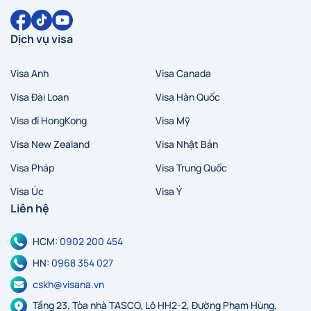
Dịch vụ visa
Visa Anh
Visa Canada
Visa Đài Loan
Visa Hàn Quốc
Visa đi HongKong
Visa Mỹ
Visa New Zealand
Visa Nhật Bản
Visa Pháp
Visa Trung Quốc
Visa Úc
Visa Ý
Liên hệ
HCM:
0902 200 454
HN:
0968 354 027
cskh@visana.vn
Tầng 23, Tòa nhà TASCO, Lô HH2-2, Đường Phạm Hùng,