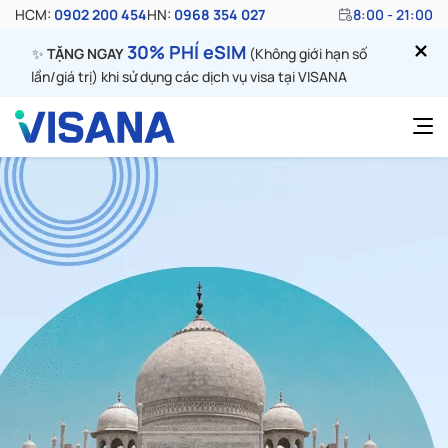
HCM:
0902 200 454
HN:
0968 354 027
8:00 - 21:00
30% PHÍ eSIM
✨
TẶNG NGAY
(Không giới hạn số
lần/giá trị) khi sử dụng các dịch vụ visa tại VISANA