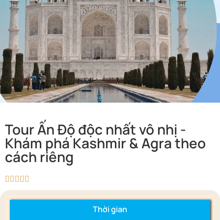
Tour Ấn Độ độc nhất vô nhị -
Khám phá Kashmir & Agra theo
cách riêng





Thời gian