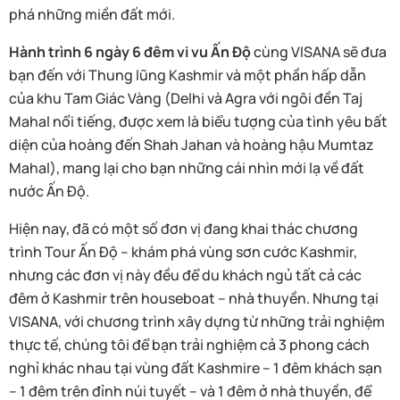
phá những miền đất mới.
Hành trình 6 ngày 6 đêm vi vu Ấn Độ
cùng VISANA sẽ đưa
bạn đến với Thung lũng Kashmir và một phần hấp dẫn
của khu Tam Giác Vàng (Delhi và Agra với ngôi đền Taj
Mahal nổi tiếng, được xem là biểu tượng của tình yêu bất
diện của hoàng đến Shah Jahan và hoàng hậu Mumtaz
Mahal), mang lại cho bạn những cái nhìn mới lạ về đất
nước Ấn Độ.
Hiện nay, đã có một số đơn vị đang khai thác chương
trình Tour Ấn Độ – khám phá vùng sơn cước Kashmir,
nhưng các đơn vị này đều để du khách ngủ tất cả các
đêm ở Kashmir trên houseboat – nhà thuyền. Nhưng tại
VISANA, với chương trình xây dựng từ những trải nghiệm
thực tế, chúng tôi để bạn trải nghiệm cả 3 phong cách
nghỉ khác nhau tại vùng đất Kashmire – 1 đêm khách sạn
– 1 đêm trên đỉnh núi tuyết – và 1 đêm ở nhà thuyền, để