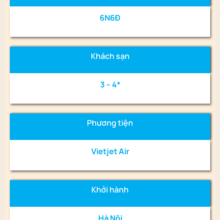
6N6Đ
Khách sạn
3 – 4*
Phương tiện
Vietjet Air
Khởi hành
Hà Nội