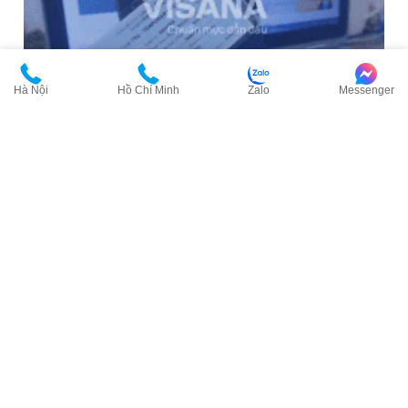
Hà Nội
Hồ Chí Minh
Zalo
Messenger
Thẻ tạm trú cho người nước ngoài tại Việt Nam
Cập nhật: 21/01/2026