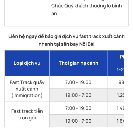
Chúc Quý khách thượng lộ bình
an
Liên hệ ngay để báo giá dịch vụ fast track xuất cảnh
nhanh tại sân bay Nội Bài
Phí d
Loại dịch vụ
Thời gian hạ cánh
1-2 kh
Fast Track quầy
7:00 - 19:00
985.0
xuất cảnh
19:00 - 7:00
1.250.
(Immigration)
7:00 - 19:00
1.460.
Fast track tiễn
trọn gói
19:00 - 7:00
1.645.