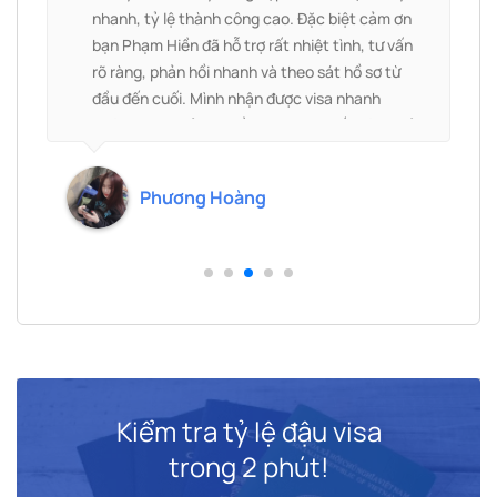
nhanh, tỷ lệ thành công cao. Đặc biệt cảm ơn
bạn Phạm Hiền đã hỗ trợ rất nhiệt tình, tư vấn
rõ ràng, phản hồi nhanh và theo sát hồ sơ từ
đầu đến cuối. Mình nhận được visa nhanh
h
chóng, mọi thủ tục đều thuận lợi. Rất đáng để
lựa chọn và sẽ tiếp tục ủng hộ!
.
Phương Hoàng
Kiểm tra tỷ lệ đậu visa
trong 2 phút!