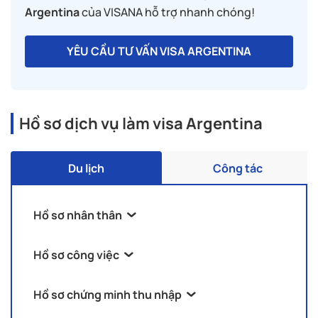
Argentina
của VISANA hỗ trợ nhanh chóng!
YÊU CẦU TƯ VẤN VISA ARGENTINA
Hồ sơ dịch vụ làm visa Argentina
Du lịch
Công tác
Hồ sơ nhân thân
Hộ chiếu còn hẹn tối thiểu 6 tháng so với
Hồ sơ công việc
ngày dự kiến nhập cảnh Argentina và còn 2
Nếu bạn là nhân viên:
trang trắng
Hồ sơ chứng minh thu nhập
Hộ chiếu cũ
Hợp đồng lao động