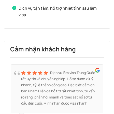
Dịch vụ tận tâm, hỗ trợ nhiệt tình sau làm
visa.
Cảm nhận khách hàng
à
Dịch vụ làm visa Trung Quốc
g
rất uy tín và chuyên nghiệp. Hồ sơ được xử lý
nhanh, tỷ lệ thành công cao. Đặc biệt cảm ơn
bạn Phạm Hiền đã hỗ trợ rất nhiệt tình, tư vấn
rõ ràng, phản hồi nhanh và theo sát hồ sơ từ
đầu đến cuối. Mình nhận được visa nhanh
h
chóng, mọi thủ tục đều thuận lợi. Rất đáng để