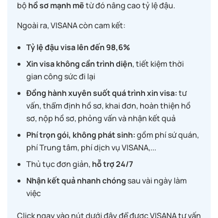
bộ
hồ sơ mạnh mẽ
từ đó nâng cao tỷ lệ đậu.
Ngoài ra, VISANA còn cam kết:
Tỷ lệ đậu visa lên đến 98,6%
Xin visa không cần trình diện
, tiết kiệm thời
gian công sức đi lại
Đồng hành xuyên suốt quá trình xin visa:
tư
vấn, thẩm định hồ sơ, khai đơn, hoàn thiện hồ
sơ, nộp hồ sơ, phỏng vấn và nhận kết quả
Phí trọn gói, không phát sinh:
gồm phí sứ quán,
phí Trung tâm, phí dịch vụ VISANA,...
Thủ tục đơn giản,
hỗ trợ 24/7
Nhận kết quả nhanh chóng
sau vài ngày làm
việc
Click ngay vào nút dưới đây để được VISANA tư vấn