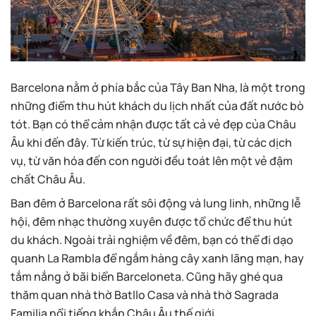
Barcelona nằm ở phía bắc của Tây Ban Nha, là một trong
những điểm thu hút khách du lịch nhất của đất nước bò
tót. Bạn có thể cảm nhận được tất cả vẻ đẹp của Châu
Âu khi đến đây. Từ kiến trúc, từ sự hiện đại, từ các dịch
vụ, từ văn hóa đến con người đều toát lên một vẻ đậm
chất Châu Âu.
Ban đêm ở Barcelona rất sôi động và lung linh, những lễ
hội, đêm nhạc thường xuyên được tổ chức để thu hút
du khách. Ngoài trải nghiệm về đêm, bạn có thể đi dạo
quanh La Rambla để ngắm hàng cây xanh lãng mạn, hay
tắm nắng ở bãi biển Barceloneta. Cũng hãy ghé qua
thăm quan nhà thờ Batllo Casa và nhà thờ Sagrada
Familia nổi tiếng khắp Châu Âu thế giới.