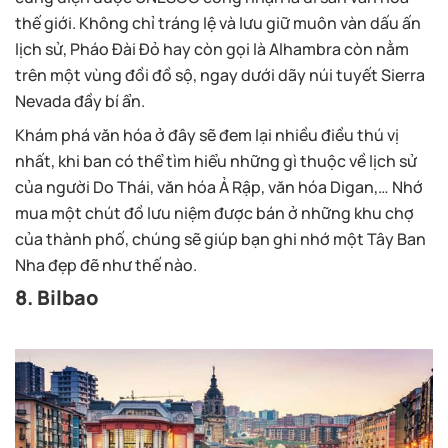
thế giới. Không chỉ tráng lệ và lưu giữ muôn vàn dấu ấn
lịch sử, Pháo Đài Đỏ hay còn gọi là Alhambra còn nằm
trên một vùng đồi đồ sộ, ngay dưới dãy núi tuyết Sierra
Nevada đầy bí ẩn.
Khám phá văn hóa ở đây sẽ đem lại nhiều điều thú vị
nhất, khi ban có thể tìm hiểu những gì thuộc về lịch sử
của người Do Thái, văn hóa Ả Rập, văn hóa Digan,… Nhớ
mua một chút đồ lưu niệm được bán ở những khu chợ
của thành phố, chúng sẽ giúp bạn ghi nhớ một Tây Ban
Nha đẹp đẽ như thế nào.
8. Bilbao