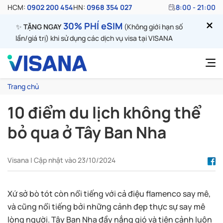
HCM:
0902 200 454
HN:
0968 354 027
8:00 - 21:00
30% PHÍ eSIM
✨
TẶNG NGAY
(Không giới hạn số
lần/giá trị) khi sử dụng các dịch vụ visa tại VISANA
Trang chủ
10 điểm du lịch không thể
bỏ qua ở Tây Ban Nha
Visana | Cập nhật vào 23/10/2024
Xứ sở bò tót còn nổi tiếng với cả điệu flamenco say mê,
và cũng nổi tiếng bởi những cảnh đẹp thực sự say mê
lòng người. Tây Ban Nha đầy nắng gió và tiên cảnh luôn