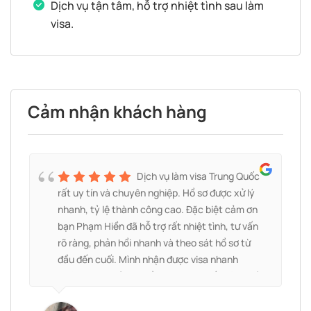
Dịch vụ tận tâm, hỗ trợ nhiệt tình sau làm
visa.
Cảm nhận khách hàng
à
Dịch vụ làm visa Trung Quốc
g
rất uy tín và chuyên nghiệp. Hồ sơ được xử lý
nhanh, tỷ lệ thành công cao. Đặc biệt cảm ơn
bạn Phạm Hiền đã hỗ trợ rất nhiệt tình, tư vấn
rõ ràng, phản hồi nhanh và theo sát hồ sơ từ
đầu đến cuối. Mình nhận được visa nhanh
h
chóng, mọi thủ tục đều thuận lợi. Rất đáng để
lựa chọn và sẽ tiếp tục ủng hộ!
.