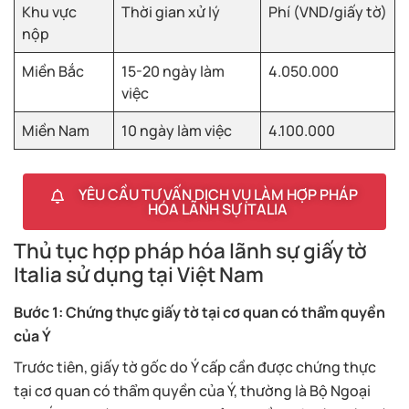
Khu vực
Thời gian xử lý
Phí (VND/giấy tờ)
nộp
Miền Bắc
15-20 ngày làm
4.050.000
việc
Miền Nam
10 ngày làm việc
4.100.000
YÊU CẦU TƯ VẤN DỊCH VỤ LÀM HỢP PHÁP
HÓA LÃNH SỰ ITALIA
Thủ tục hợp pháp hóa lãnh sự giấy tờ
Italia sử dụng tại Việt Nam
Bước 1: Chứng thực giấy tờ tại cơ quan có thẩm quyền
của Ý
Trước tiên, giấy tờ gốc do Ý cấp cần được chứng thực
tại cơ quan có thẩm quyền của Ý, thường là Bộ Ngoại