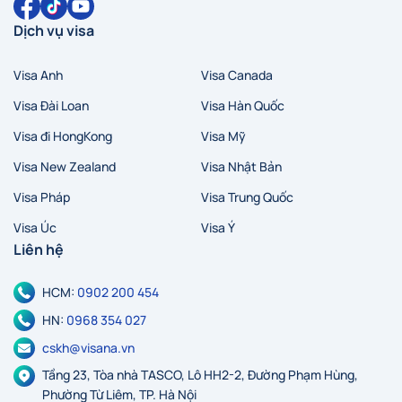
Dịch vụ visa
Visa Anh
Visa Canada
Visa Đài Loan
Visa Hàn Quốc
Visa đi HongKong
Visa Mỹ
Visa New Zealand
Visa Nhật Bản
Visa Pháp
Visa Trung Quốc
Visa Úc
Visa Ý
Liên hệ
HCM:
0902 200 454
HN:
0968 354 027
cskh@visana.vn
Tầng 23, Tòa nhà TASCO, Lô HH2-2, Đường Phạm Hùng,
Phường Từ Liêm, TP. Hà Nội