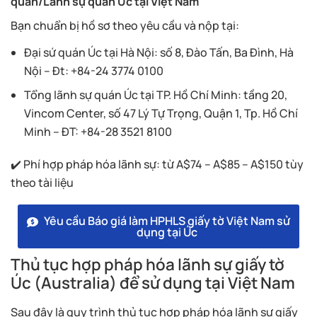
quán/Lãnh sự quán Úc tại Việt Nam
Bạn chuẩn bị hồ sơ theo yêu cầu và nộp tại:
Đại sứ quán Úc tại Hà Nội: số 8, Đào Tấn, Ba Đình, Hà
Nội – Đt: +84-24 3774 0100
Tổng lãnh sự quán Úc tại TP. Hồ Chí Minh: tầng 20,
Vincom Center, số 47 Lý Tự Trọng, Quận 1, Tp. Hồ Chí
Minh – ĐT: +84-28 3521 8100
✔️
Phí hợp pháp hóa lãnh sự: từ A$74 – A$85 – A$150 tùy
theo tài liệu
Yêu cầu Báo giá làm HPHLS giấy tờ Việt Nam sử
dụng tại Úc
Thủ tục hợp pháp hóa lãnh sự giấy tờ
Úc (Australia) để sử dụng tại Việt Nam
Sau đây là quy trình thủ tục hợp pháp hóa lãnh sự giấy