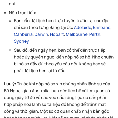
gửi.
Nộp trực tiếp:
Bạn cần đặt lịch hẹn trực tuyến trước tại các địa
chỉ sau theo từng Bang tại Úc:
Adelaide
,
Brisbane
,
Canberra
,
Darwin
,
Hobart
,
Melbourne
,
Perth
,
Sydney
Sau đó, đến ngày hẹn, bạn có thể đến trực tiếp
hoặc ủy quyền người đến nộp hồ sơ hộ. Nhớ chuẩn
bị hồ sơ đầy đủ theo yêu cầu nếu không bạn sẽ
phải đặt lịch hẹn lại từ đầu.
Lưu ý:
Trước khi nộp hồ sơ xin chứng nhận lãnh sự của
Bộ Ngoại giao Australia, bạn nên liên hệ với cơ quan sử
dụng giấy tờ đó về các yêu cầu rằng liệu có cần phải
hợp pháp hóa lãnh sự tài liệu đó không để tránh mất
công và thời gian. Một số cơ quan chấp nhận bản gốc
hoặc bản sao trích lục. Một số cơ quan lại chấp nhận tài