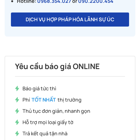
Hotline:
0968.354.027
or
090.2200.454
DỊCH VỤ HỢP PHÁP HÓA LÃNH SỰ ÚC
Yêu cầu báo giá ONLINE
Báo giá tức thì
Phí
TỐT NHẤT
thị trường
Thủ tục đơn giản, nhanh gọn
Hỗ trợ mọi loại giấy tờ
Trả kết quả tận nhà