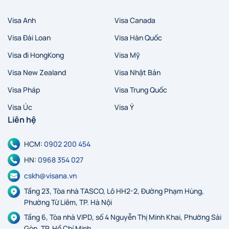
Visa Anh
Visa Canada
Visa Đài Loan
Visa Hàn Quốc
Visa đi HongKong
Visa Mỹ
Visa New Zealand
Visa Nhật Bản
Visa Pháp
Visa Trung Quốc
Visa Úc
Visa Ý
Liên hệ
HCM:
0902 200 454
HN:
0968 354 027
cskh@visana.vn
Tầng 23, Tòa nhà TASCO, Lô HH2-2, Đường Phạm Hùng,
Phường Từ Liêm, TP. Hà Nội
Tầng 6, Tòa nhà VIPD, số 4 Nguyễn Thị Minh Khai, Phường Sài
Gòn, TP. Hồ Chí Minh