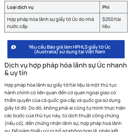
Loại dịch vụ
Phí
Hợp pháp hóa lãnh sự giấy tờ Úc do nhà
$250/tài
nước cấp
liệu
Yêu cầu Báo giá làm HPHLS giấy tờ Úc
(Australia) sử dụng tại Việt Nam
Dịch vụ hợp pháp hóa lãnh sự Úc nhanh
& uy tín
Hợp pháp hóa lãnh sự giấy tờ/tài liệu là một thủ tục
hành chính có liên quan đến cơ quan ngoại giao có
thẩm quyền của cả quốc gia cấp và quốc gia sử dụng
giấy tờ đó. Do đó, không phải ai cũng tự mình thực hiện
các bước của thủ tục này, từ dịch thuật công chứng
(nếu có), đến chứng nhận lãnh sự, hợp pháp hoá lãnh
sự. Để giảm thiểu rủi ro hồ sơ không hợp lệ, nhận kết