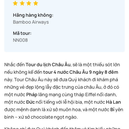
Hãng hàng không:
Bamboo Airways
Mã tour:
NN008
Nhắc đến
Tour du lịch Châu Âu
, sẽ là một thiếu sót lớn
nếu không kể đến
tour 4 nước Châu Âu 9 ngày 8 đêm
này. Tour Châu Âu này sẽ đưa Quý khách đi khám phá
những vẻ đẹp lộng lẫy đặc trưng của châu Âu, ở đó có
một nước
Pháp
lãng mạng cùng tháp Eiffel nổi danh,
một nước
Đức
nổi tiếng với lễ hội bia, một nước
Hà Lan
được mệnh danh là xứ sở muôn hoa, và một nước
Bỉ
yên
bình – xứ sở chocolate ngọt ngào.
Không chỉ đưa Quý khách đến thăm và tìm hiểu những