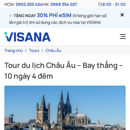
HCM:
0902 200 454
HN:
0968 354 027
8:00 - 21:00
30% PHÍ eSIM
✨
TẶNG NGAY
(Không giới hạn số
lần/giá trị) khi sử dụng các dịch vụ visa tại VISANA
Trang chủ
Tours
Châu Âu
Tour du lịch Châu Âu – Bay thẳng –
10 ngày 4 đêm