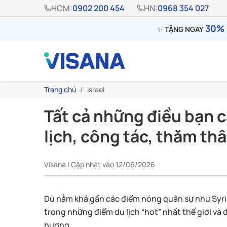
HCM:
0902 200 454
HN:
0968 354 027
30% 
✨
TẶNG NGAY
Trang chủ
Israel
Tất cả những điều bạn cầ
lịch, công tác, thăm th
Visana | Cập nhật vào 12/06/2026
Dù nằm khá gần các điểm nóng quân sự như Syria,
trong những điểm du lịch “hot” nhất thế giới và
hương.