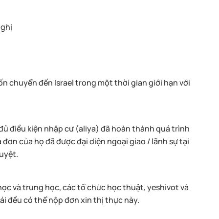
nghị
n chuyển đến Israel trong một thời gian giới hạn với
ủ điều kiện nhập cư (aliya) đã hoàn thành quá trình
à đơn của họ đã được đại diện ngoại giao / lãnh sự tại
duyệt.
học và trung học, các tổ chức học thuật, yeshivot và
i đều có thể nộp đơn xin thị thực này.