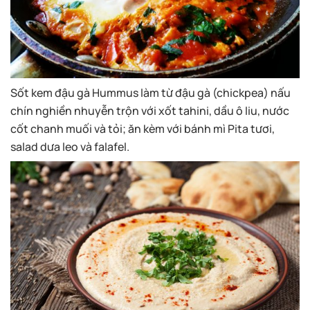
Sốt kem đậu gà Hummus làm từ đậu gà (chickpea) nấu
chín nghiền nhuyễn trộn với xốt tahini, dầu ô liu, nước
cốt chanh muối và tỏi; ăn kèm với bánh mì Pita tươi,
salad dưa leo và falafel.