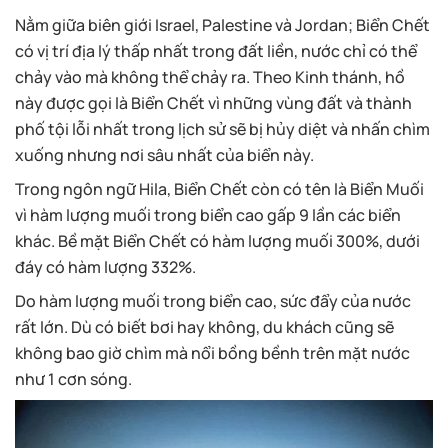
Nằm giữa biên giới Israel, Palestine và Jordan; Biển Chết
có vị trí địa lý thấp nhất trong đất liền, nước chỉ có thể
chảy vào mà không thể chảy ra. Theo Kinh thánh, hồ
này được gọi là Biển Chết vì những vùng đất và thành
phố tội lỗi nhất trong lịch sử sẽ bị hủy diệt và nhấn chìm
xuống nhưng nơi sâu nhất của biển này.
Trong ngôn ngữ Hila, Biển Chết còn có tên là Biển Muối
vì hàm lượng muối trong biển cao gấp 9 lần các biển
khác. Bề mặt Biển Chết có hàm lượng muối 300%, dưới
đáy có hàm lượng 332%.
Do hàm lượng muối trong biển cao, sức đẩy của nước
rất lớn. Dù có biết bơi hay không, du khách cũng sẽ
không bao giờ chìm mà nổi bồng bềnh trên mặt nước
như 1 cơn sóng.