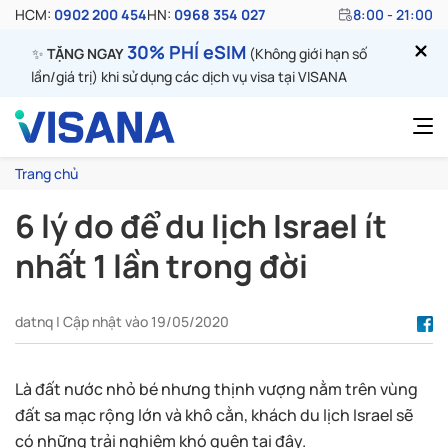
HCM:
0902 200 454
HN:
0968 354 027
8:00 - 21:00
30% PHÍ eSIM
✨
TẶNG NGAY
(Không giới hạn số
lần/giá trị) khi sử dụng các dịch vụ visa tại VISANA
Trang chủ
6 lý do để du lịch Israel ít
nhất 1 lần trong đời
datnq | Cập nhật vào 19/05/2020
Là đất nước nhỏ bé nhưng thịnh vượng nằm trên vùng
đất sa mạc rộng lớn và khô cằn, khách du lịch Israel sẽ
có những trải nghiệm khó quên tại đây.