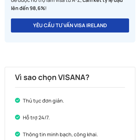
để được hỗ trợ làm visa từ A-Z,
cam kết tỷ lệ đậu
lên đến 98,6%
!
YÊU CẦU TƯ VẤN VISA IRELAND
Vì sao chọn VISANA?
Thủ tục đơn giản.
Hỗ trợ 24/7.
Thông tin minh bạch, công khai.