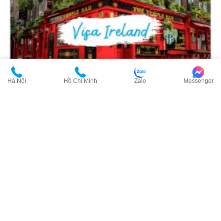
Hà Nội
Hồ Chí Minh
Zalo
Messenger
Visa Ireland - Hướng dẫn chi tiết quy
trình, thủ tục, hồ sơ từ A-Z
Cập nhật: 15/05/2026