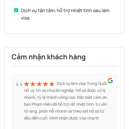
Dịch vụ tận tâm, hỗ trợ nhiệt tình sau làm
visa.
Cảm nhận khách hàng
à
Dịch vụ làm visa Trung Quốc
g
rất uy tín và chuyên nghiệp. Hồ sơ được xử lý
nhanh, tỷ lệ thành công cao. Đặc biệt cảm ơn
bạn Phạm Hiền đã hỗ trợ rất nhiệt tình, tư vấn
rõ ràng, phản hồi nhanh và theo sát hồ sơ từ
đầu đến cuối. Mình nhận được visa nhanh
h
chóng, mọi thủ tục đều thuận lợi. Rất đáng để