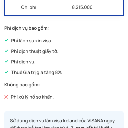
Chi phí
8.215.000
Đăng ký kinh doanh;
Báo cáo nộp thuế 3 tháng gần nhất;
Phí dịch vụ bao gồm:
Nếu là học sinh/sinh viên:
Phí lãnh sự xin visa
Phí dịch thuật giấy tờ.
Giấy xác nhận học sinh/ sinh viên;
Phí dịch vụ.
Nếu là người đã nghỉ hưu:
Thuế Giá trị gia tăng 8%
Giấy tờ hưu trí;
Không bao gồm:
Phí xử lý hồ sơ khẩn.
Nếu là người làm tự do:
Sơ yếu lý lịch có xác nhận nêu rõ công việc
và thu nhập;
Sử dụng dịch vụ làm visa Ireland của VISANA ngay