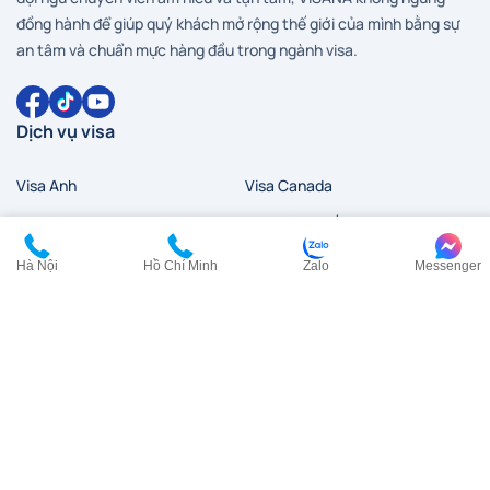
đồng hành để giúp quý khách mở rộng thế giới của mình bằng sự
an tâm và chuẩn mực hàng đầu trong ngành visa.
Dịch vụ visa
Visa Anh
Visa Canada
Visa Đài Loan
Visa Hàn Quốc
Visa đi HongKong
Visa Mỹ
Hà Nội
Hồ Chí Minh
Zalo
Messenger
Visa New Zealand
Visa Nhật Bản
Visa Pháp
Visa Trung Quốc
Visa Úc
Visa Ý
Liên hệ
HCM:
0902 200 454
HN:
0968 354 027