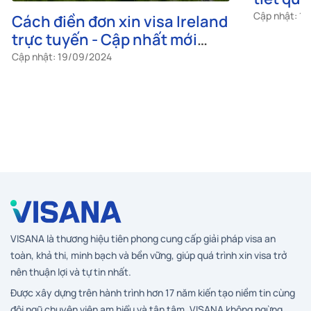
Cách điền đơn xin visa Ireland
Visa Ir
trực tuyến - Cập nhất mới
tiết quy
nhất
từ A-Z
Cập nhật: 19/09/2024
Cập nhật: 1
VISANA là thương hiệu tiên phong cung cấp giải pháp visa an
toàn, khả thi, minh bạch và bền vững, giúp quá trình xin visa trở
nên thuận lợi và tự tin nhất.
Được xây dựng trên hành trình hơn 17 năm kiến tạo niềm tin cùng
đội ngũ chuyên viên am hiểu và tận tâm, VISANA không ngừng