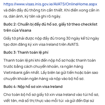
https://www.visas.inis.gov.ie/AVATS/OnlineHome.aspx
và điền đầy đủ thông tin cần thiết. Khi điền xong cần in
ra, dán ảnh, ký tên và ghi rõ ngày.
Bước 2: Chuẩn bị đầy đủ hồ sơ, giấy tờ theo checklist
trên của Visana
Giấy tờ phải được nộp đầy đủ trong 30 ngày kể từ ngày
tạo đơn đăng ký xin visa Ireland trên AVATS.
Bước 3: Thanh toán lệ phí
Thanh toán lệ phí khi đến nộp hồ sơ hoặc thanh toán
trước bằng cách chuyển khoản, ra ngân hàng
Vietinbank gần nhất. Lấy biên lai gửi tiền hoặc bản sao
chuyển khoản ngân hàng và nộp vào bộ hồ sơ.
Bước 4: Nộp hồ sơ xin visa Ireland
Cho toàn bộ hồ sơ giấy tờ xin visa Ireland vào túi hồ sơ,
viết tên, mã số thị thực vào mỗi túi và gửi đến Đại sứ