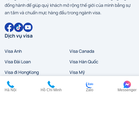
đồng hành để giúp quý khách mở rộng thế giới của mình bằng sự
an tâm và chuẩn mực hàng đầu trong ngành visa.
Dịch vụ visa
Visa Anh
Visa Canada
Visa Đài Loan
Visa Hàn Quốc
Visa đi HongKong
Visa Mỹ
Visa New Zealand
Visa Nhật Bản
Hà Nội
Hồ Chí Minh
Zalo
Messenger
Visa Pháp
Visa Trung Quốc
Visa Úc
Visa Ý
Liên hệ
HCM:
0902 200 454
HN:
0968 354 027