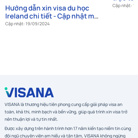
Hướng dẫn xin visa du học
Cách điề
Ireland chi tiết - Cập nhật mới
trực tu
nhất
nhất
Cập nhật: 19/09/2024
Cập nhật: 1
VISANA là thương hiệu tiên phong cung cấp giải pháp visa an
toàn, khả thi, minh bạch và bền vững, giúp quá trình xin visa trở
nên thuận lợi và tự tin nhất.
Được xây dựng trên hành trình hơn 17 năm kiến tạo niềm tin cùng
đội ngũ chuyên viên am hiểu và tận tâm, VISANA không ngừng