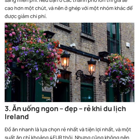
sáng miễn phí. Nếu bạn ở các thành phố lớn thì giá sẽ
cao hơn một chút, và nên ở ghép với một nhóm khác để
được giảm chi phí.
3. Ăn uống ngon – đẹp – rẻ khi du lịch
Ireland
Đồ ăn nhanh là lựa chọn rẻ nhất và tiện lợi nhất, và một
suất ăn chỉ khoảng 4EUR thôi. Nhưng cũng không nên