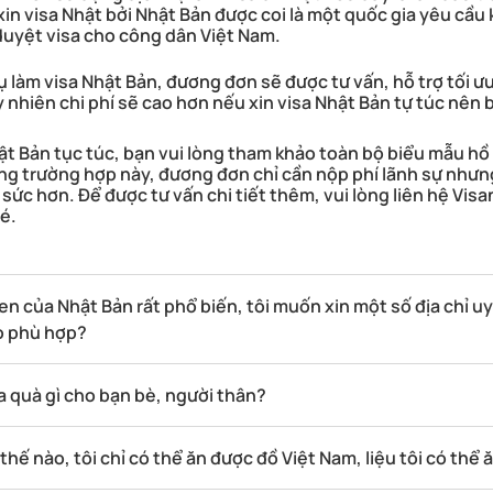
xin visa Nhật bởi Nhật Bản được coi là một quốc gia yêu cầu
duyệt visa cho công dân Việt Nam.
 làm visa Nhật Bản, đương đơn sẽ được tư vấn, hỗ trợ tối ưu
uy nhiên chi phí sẽ cao hơn nếu xin visa Nhật Bản tự túc nên
t Bản tục túc, bạn vui lòng tham khảo toàn bộ biểu mẫu hồ
ong trường hợp này, đương đơn chỉ cần nộp phí lãnh sự nhưng
 sức hơn. Để được tư vấn chi tiết thêm, vui lòng liên hệ Vis
é.
n của Nhật Bản rất phổ biến, tôi muốn xin một số địa chỉ uy
o phù hợp?
a quà gì cho bạn bè, người thân?
hế nào, tôi chỉ có thể ăn được đồ Việt Nam, liệu tôi có thể 