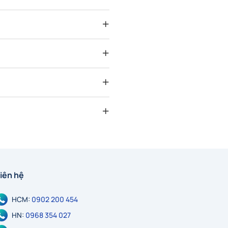
iên hệ
HCM:
0902 200 454
HN:
0968 354 027