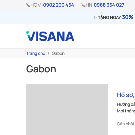
HCM:
0902 200 454
HN:
0968 354 027
30% 
✨
TẶNG NGAY
Trang chủ
Gabon
Gabon
Hồ sơ,
người 
Hướng dẫn
Mọi thôn
Cập nhật