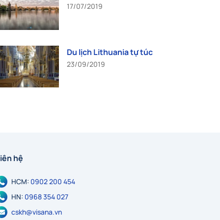
17/07/2019
Du lịch Lithuania tự túc
23/09/2019
iên hệ
HCM:
0902 200 454
HN:
0968 354 027
cskh@visana.vn