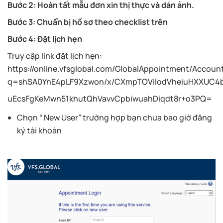
Bước 2: Hoàn tất mẫu đơn xin thị thực và dán ảnh.
Bước 3: Chuẩn bị hồ sơ theo checklist trên
Bước 4: Đặt lịch hẹn
Truy cập link đặt lịch hẹn:
https://online.vfsglobal.com/GlobalAppointment/Accoun
q=shSA0YnE4pLF9Xzwon/x/CXmpTOVilodVheiuHXXUC4
uEcsFgKeMwn51khutQhVavvCpbiwuahDiqdt8r+o3PQ=
Chọn “ New User” trường hợp bạn chưa bao giờ đăng
ký tài khoản