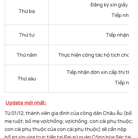
Đăng ký xin giấy phé
Thứ ba
Tiếp nhận đ
Thứ tư
Tiếp nhận đơn
Thứ năm
Thực hiện công tác hộ tịch cho cô
Tiếp nhận đơn xin cấp thị thực
Thứ sáu
Tiếp nhận 
Update mới nhất:
Từ 01/12, thành viên gia đình của công dân Châu Âu (bố
mẹ ruột; bố mẹ vợ/chồng; vợ/chồng; con cái phụ thuộc;
con cái phụ thuộc của con cái phụ thuộc) sẽ cần nộp
hồ sơ xin visa trực tiếp tại Đại sứ quán Cộng hòa Séc tại