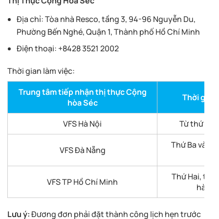
Thị Thực Cộng Hoà Séc
Địa chỉ: Tòa nhà Resco, tầng 3, 94-96 Nguyễn Du,
Phường Bến Nghé, Quận 1, Thành phố Hồ Chí Minh
Điện thoại: +8428 3521 2002
Thời gian làm việc:
Trung tâm tiếp nhận thị thực Cộng
Thời gian 
hòa Séc
VFS Hà Nội
Từ thứ Hai 
Thứ Ba và t
VFS Đà Nẵng
tu
Thứ Hai, thứ 
VFS TP Hồ Chí Minh
hàng 
Lưu ý:
Đương đơn phải đặt thành công lịch hẹn trước