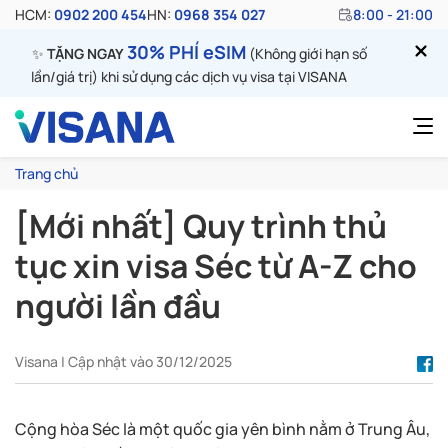
HCM:
0902 200 454
HN:
0968 354 027
8:00 - 21:00
30% PHÍ eSIM
✨
TẶNG NGAY
(Không giới hạn số
lần/giá trị) khi sử dụng các dịch vụ visa tại VISANA
Trang chủ
[Mới nhất] Quy trình thủ
tục xin visa Séc từ A-Z cho
người lần đầu
Visana | Cập nhật vào 30/12/2025
Cộng hòa Séc là một quốc gia yên bình nằm ở Trung Âu,