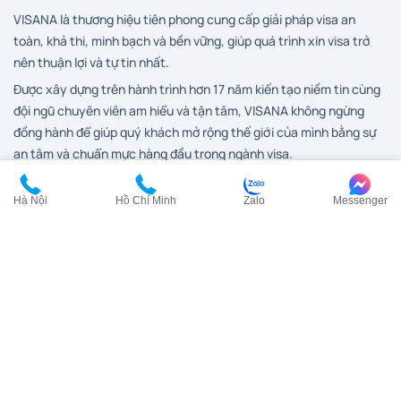
VISANA là thương hiệu tiên phong cung cấp giải pháp visa an
toàn, khả thi, minh bạch và bền vững, giúp quá trình xin visa trở
nên thuận lợi và tự tin nhất.
Được xây dựng trên hành trình hơn 17 năm kiến tạo niềm tin cùng
đội ngũ chuyên viên am hiểu và tận tâm, VISANA không ngừng
đồng hành để giúp quý khách mở rộng thế giới của mình bằng sự
an tâm và chuẩn mực hàng đầu trong ngành visa.
Hà Nội
Hồ Chí Minh
Zalo
Messenger
Dịch vụ visa
Visa Anh
Visa Canada
Visa Đài Loan
Visa Hàn Quốc
Visa đi HongKong
Visa Mỹ
Visa New Zealand
Visa Nhật Bản
Visa Pháp
Visa Trung Quốc