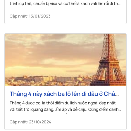
trình cụ thể, chuẩn bị visa và cứ thế là xách vali lên rồi đi thôi
nào các bạn!
Cập nhật: 13/01/2023
Tháng 4 này xách ba lô lên đi đâu ở Châu
Âu?
Tháng 4 được coi là thời điểm du lịch nước ngoài đẹp nhất
với tiết trời quang đãng, ấm áp và dễ chịu. Cùng điểm danh
những địa điểm du lịch ở châu Âu bạn nên ghé vào tháng 4
Cập nhật: 23/10/2024
này nhé!