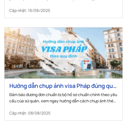
tiêu chí phổ biến nhất. Trong bài viết này, VISANA sẽ cập
Cập nhật: 16/06/2025
nhật tới bạn danh sách các loại visa Pháp phổ biến...
Hướng dẫn chụp ảnh visa Pháp đúng quy
định Đại sứ quán
Đảm bảo đương đơn chuẩn bị bộ hồ sơ chuẩn chỉnh theo yêu
cầu của sứ quán, xem ngay hướng dẫn cách chụp ảnh thẻ
xin visa Pháp chi tiết
Cập nhật: 08/08/2025