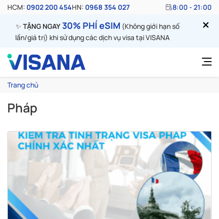
HCM:
0902 200 454
HN:
0968 354 027
8:00 - 21:00
30% PHÍ eSIM
✨
TẶNG NGAY
(Không giới hạn số
lần/giá trị) khi sử dụng các dịch vụ visa tại VISANA
Trang chủ
Pháp