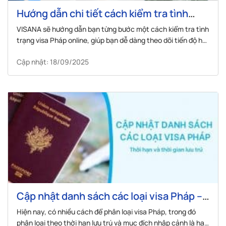
Hướng dẫn chi tiết cách kiểm tra tình
trạng visa Pháp chính xác nhất
VISANA sẽ hướng dẫn bạn từng bước một cách kiểm tra tình
trạng visa Pháp online, giúp bạn dễ dàng theo dõi tiến độ hồ
sơ của mình.
Cập nhật: 18/09/2025
Cập nhật danh sách các loại visa Pháp –
Thời hạn và thời gian lưu trú
Hiện nay, có nhiều cách để phân loại visa Pháp, trong đó
phân loại theo thời hạn lưu trú và mục đích nhập cảnh là hai