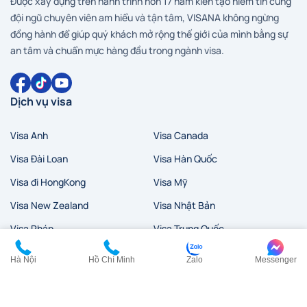
Được xây dựng trên hành trình hơn 17 năm kiến tạo niềm tin cùng
đội ngũ chuyên viên am hiểu và tận tâm, VISANA không ngừng
đồng hành để giúp quý khách mở rộng thế giới của mình bằng sự
an tâm và chuẩn mực hàng đầu trong ngành visa.
Dịch vụ visa
Visa Anh
Visa Canada
Visa Đài Loan
Visa Hàn Quốc
Visa đi HongKong
Visa Mỹ
Visa New Zealand
Visa Nhật Bản
Visa Pháp
Visa Trung Quốc
Visa Úc
Visa Ý
Hà Nội
Hồ Chí Minh
Zalo
Messenger
Liên hệ
HCM:
0902 200 454