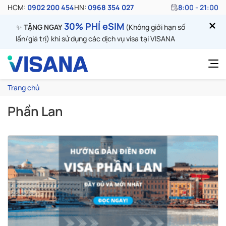
HCM:
0902 200 454
HN:
0968 354 027
8:00 - 21:00
30% PHÍ eSIM
✨
TẶNG NGAY
(Không giới hạn số
lần/giá trị) khi sử dụng các dịch vụ visa tại VISANA
Trang chủ
Phần Lan