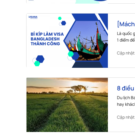
[Mách 
thành
Là quốc g
1 điểm đế
Banglades
Cập nhật
nào?
8 điều
mê m
Du lịch B
hay khách
của đất 
Cập nhật