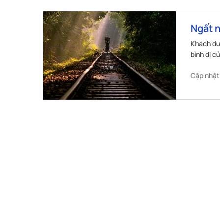
Ngất n
thú
Khách du
bình dị c
Banglade
Cập nhật