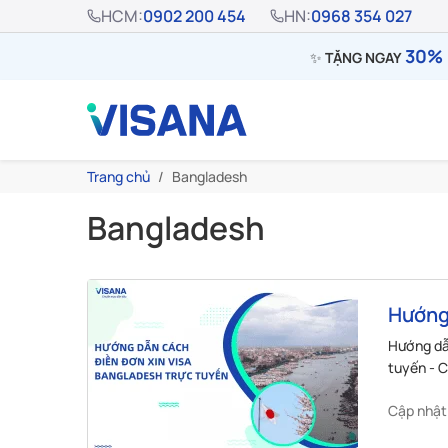
HCM:
0902 200 454
HN:
0968 354 027
30% 
✨
TẶNG NGAY
Trang chủ
Bangladesh
Bangladesh
Hướng 
visa B
Hướng dẫn
tuyến - C
Cập nhật