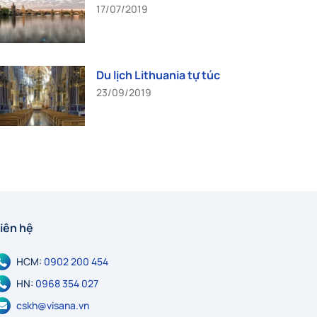
17/07/2019
Du lịch Lithuania tự túc
23/09/2019
iên hệ
HCM:
0902 200 454
HN:
0968 354 027
cskh@visana.vn