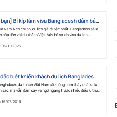
bạn] Bí kíp làm visa Bangladesh đảm bảo
 công
ia Nam Á có chi phí du lịch giá rẻ bậc nhất, Bangladesh sẽ là
n hấp dẫn với du khách Việt. Vậy hồ sơ xin visa du lịch
h gồm những gì? Quy trình xin được loại visa này như thế
: 05/11/2025
 đặc biệt khiến khách du lịch Bangladesh
ẩn
angladesh, du khách Việt Nam sẽ không cảm thấy quá xa lạ
 sáo, mà vẫn đắm say và ngỡ ngàng trước nhiều điều kì thú
nước này.
: 16/07/2019