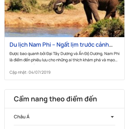
Du lịch Nam Phi – Ngất lịm trước cảnh
đẹp của thiên nhiên hoang dã
Được bao quanh bởi Đại Tây Dương và Ấn Độ Dương, Nam Phi
là điểm đến phiêu lưu cho những ai thích khám phá và mạo
hiểm; hay ngắm nhìn thiên nhiên hoang dã nơi đây sẽ mang
Cập nhật: 04/07/2019
đến cho bạn những trải nghiệm tuyệt vời.
Cẩm nang theo điểm đến
Châu Á