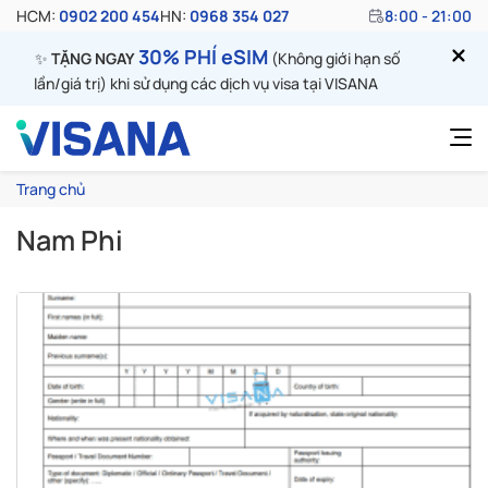
HCM:
0902 200 454
HN:
0968 354 027
8:00 - 21:00
30% PHÍ eSIM
✨
TẶNG NGAY
(Không giới hạn số
lần/giá trị) khi sử dụng các dịch vụ visa tại VISANA
Trang chủ
Nam Phi