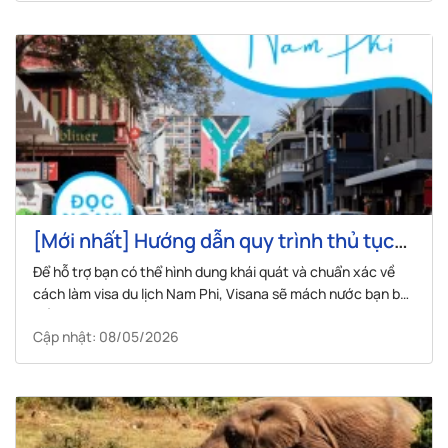
[Mới nhất] Hướng dẫn quy trình thủ tục
xin visa Nam Phi từ A-Z
Để hỗ trợ bạn có thể hình dung khái quát và chuẩn xác về
cách làm visa du lịch Nam Phi, Visana sẽ mách nước bạn bộ
Hồ Sơ và Quy trình làm visa đi Nam Phi để du ngoạn dưới
Cập nhật: 08/05/2026
đây.