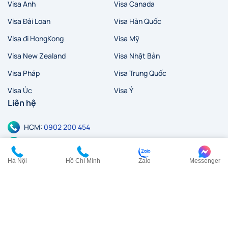
Visa Anh
Visa Canada
Visa Đài Loan
Visa Hàn Quốc
Visa đi HongKong
Visa Mỹ
Visa New Zealand
Visa Nhật Bản
Visa Pháp
Visa Trung Quốc
Visa Úc
Visa Ý
Liên hệ
HCM:
0902 200 454
HN:
0968 354 027
cskh@visana.vn
Hà Nội
Hồ Chí Minh
Zalo
Messenger
Tầng 23, Tòa nhà TASCO, Lô HH2-2, Đường Phạm Hùng,
Phường Từ Liêm, TP. Hà Nội
Tầng 6, Tòa nhà VIPD, số 4 Nguyễn Thị Minh Khai, Phường Sài
Gòn, TP. Hồ Chí Minh