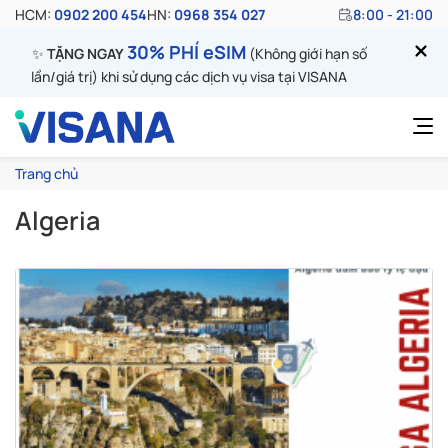
HCM:
0902 200 454
HN:
0968 354 027
8:00 - 21:00
30% PHÍ eSIM
✨
TẶNG NGAY
(Không giới hạn số
lần/giá trị) khi sử dụng các dịch vụ visa tại VISANA
Trang chủ
Algeria