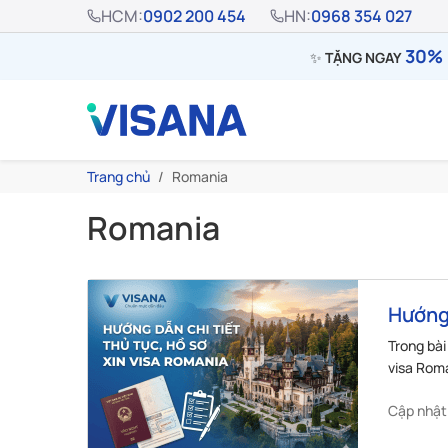
HCM:
0902 200 454
HN:
0968 354 027
30% 
✨
TẶNG NGAY
Trang chủ
Romania
Romania
Hướng 
Roman
Trong bài
visa Roma
Cập nhật