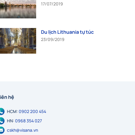
17/07/2019
Du lịch Lithuania tự túc
23/09/2019
iên hệ
HCM:
0902 200 454
HN:
0968 354 027
cskh@visana.vn