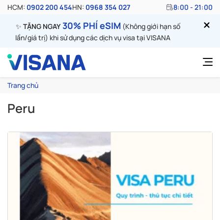
HCM:
0902 200 454
HN:
0968 354 027
8:00 - 21:00
30% PHÍ eSIM
✨
TẶNG NGAY
(Không giới hạn số
lần/giá trị) khi sử dụng các dịch vụ visa tại VISANA
Trang chủ
Peru