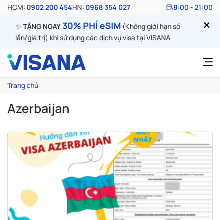
HCM:
0902 200 454
HN:
0968 354 027
8:00 - 21:00
30% PHÍ eSIM
✨
TẶNG NGAY
(Không giới hạn số
lần/giá trị) khi sử dụng các dịch vụ visa tại VISANA
Trang chủ
Azerbaijan