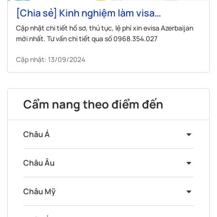
[Chia sẻ] Kinh nghiệm làm visa
Azerbaijan – Chi tiết hồ sơ, thủ tục, lệ phí
Cập nhật chi tiết hồ sơ, thủ tục, lệ phí xin evisa Azerbaijan
mới nhất. Tư vấn chi tiết qua số 0968.354.027
Cập nhật: 13/09/2024
Cẩm nang theo điểm đến
Châu Á
Châu Âu
Châu Mỹ