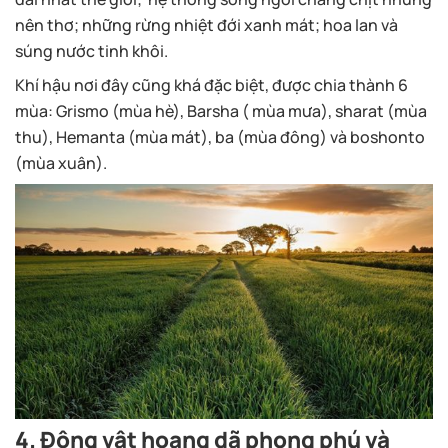
nên thơ; những rừng nhiệt đới xanh mát; hoa lan và
súng nước tinh khôi.
Khí hậu nơi đây cũng khá đặc biệt, được chia thành 6
mùa: Grismo (mùa hè), Barsha ( mùa mưa), sharat (mùa
thu), Hemanta (mùa mát), ba (mùa đông) và boshonto
(mùa xuân).
4. Động vật hoang dã phong phú và