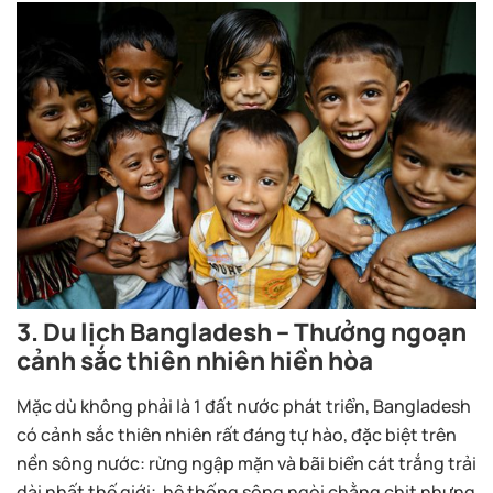
3. Du lịch Bangladesh – Thưởng ngoạn
cảnh sắc thiên nhiên hiền hòa
Mặc dù không phải là 1 đất nước phát triển, Bangladesh
có cảnh sắc thiên nhiên rất đáng tự hào, đặc biệt trên
nền sông nước: rừng ngập mặn và bãi biển cát trắng trải
dài nhất thế giới; hệ thống sông ngòi chằng chịt nhưng