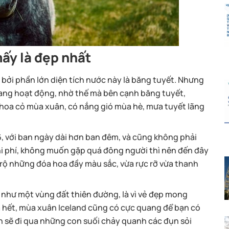
mấy là đẹp nhất
t bởi phần lớn diện tích nước này là băng tuyết. Nhưng
 đang hoạt động, nhờ thế mà bên cạnh băng tuyết,
 hoa cỏ mùa xuân, có nắng gió mùa hè, mưa tuyết lãng
6, với ban ngày dài hơn ban đêm, và cũng không phải
hi phí, không muốn gặp quá đông người thì nên đến đây
ở rộ những đóa hoa đầy màu sắc, vừa rực rỡ vừa thanh
 như một vùng đất thiên đường, là vì vẻ đẹp mong
 hết, mùa xuân Iceland cũng có cực quang để bạn có
n sẽ đi qua những con suối chảy quanh các đụn sỏi