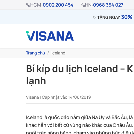
HCM:
0902 200 454
HN:
0968 354 027
30% 
✨
TẶNG NGAY
Trang chủ
Iceland
Bí kíp du lịch Iceland 
lạnh
Visana | Cập nhật vào 14/06/2019
Iceland là quốc đảo nằm giữa Na Uy và Bắc Âu, l
khác hẳn với bất cứ vùng nào khác của Châu Âu
ngồi trên sông băng, chạm vào những bức điêu kh