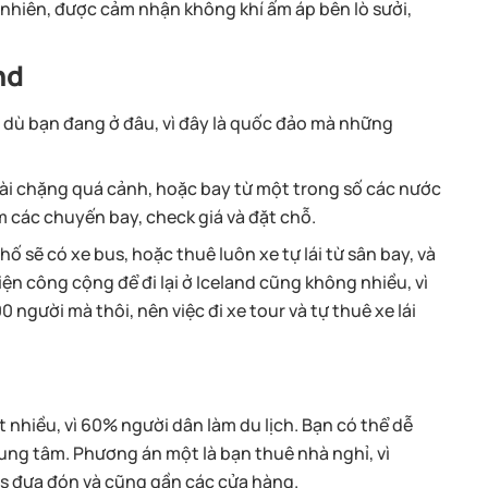
 nhiên, được cảm nhận không khí ấm áp bên lò sưởi,
nd
d dù bạn đang ở đâu, vì đây là quốc đảo mà những
vài chặng quá cảnh, hoặc bay từ một trong số các nước
 các chuyến bay, check giá và đặt chỗ.
ố sẽ có xe bus, hoặc thuê luôn xe tự lái từ sân bay, và
iện công cộng để đi lại ở Iceland cũng không nhiều, vì
0 người mà thôi, nên việc đi xe tour và tự thuê xe lái
t nhiều, vì 60% người dân làm du lịch. Bạn có thể dễ
ung tâm. Phương án một là bạn thuê nhà nghỉ, vì
s đưa đón và cũng gần các cửa hàng.