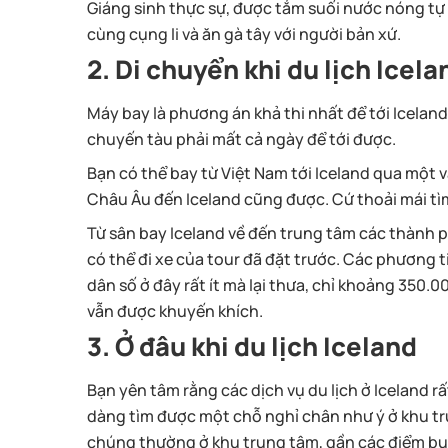
Giáng sinh thực sự, được tắm suối nước nóng tự
cùng cụng li và ăn gà tây với người bản xứ.
2. Di chuyển khi du lịch Icela
Máy bay là phương án khả thi nhất để tới Icelan
chuyến tàu phải mất cả ngày để tới được.
Bạn có thể bay từ Việt Nam tới Iceland qua một 
Châu Âu đến Iceland cũng được. Cứ thoải mái tìm
Từ sân bay Iceland về đến trung tâm các thành ph
có thể đi xe của tour đã đặt trước. Các phương t
dân số ở đây rất ít mà lại thưa, chỉ khoảng 350.00
vẫn được khuyến khích.
3. Ở đâu khi du lịch Iceland
Bạn yên tâm rằng các dịch vụ du lịch ở Iceland rấ
dàng tìm được một chỗ nghỉ chân như ý ở khu tr
chúng thường ở khu trung tâm, gần các điểm bu