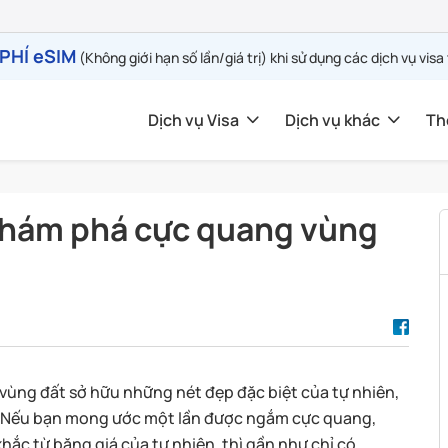
PHÍ eSIM
(Không giới hạn số lần/giá trị) khi sử dụng các dịch vụ visa
Dịch vụ Visa
Dịch vụ khác
Th
– Khám phá cực quang vùng
à vùng đất sở hữu những nét đẹp đặc biệt của tự nhiên,
. Nếu bạn mong ước một lần được ngắm cực quang,
ắc từ băng giá của tự nhiên, thì gần như chỉ có