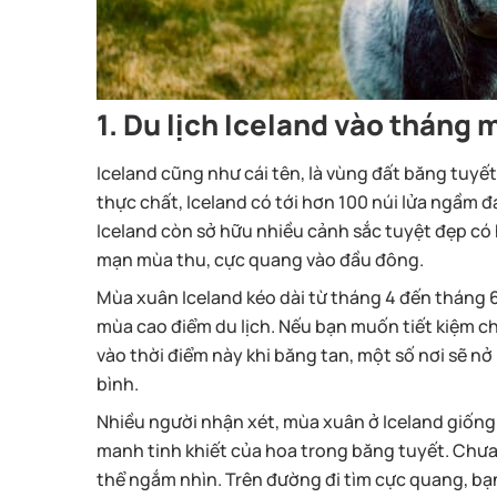
1. Du lịch Iceland vào tháng 
Iceland cũng như cái tên, là vùng đất băng tuyế
thực chất, Iceland có tới hơn 100 núi lửa ngầm
Iceland còn sở hữu nhiều cảnh sắc tuyệt đẹp có
mạn mùa thu, cực quang vào đầu đông.
Mùa xuân Iceland kéo dài từ tháng 4 đến tháng 
mùa cao điểm du lịch. Nếu bạn muốn tiết kiệm c
vào thời điểm này khi băng tan, một số nơi sẽ n
bình.
Nhiều người nhận xét, mùa xuân ở Iceland giống
manh tinh khiết của hoa trong băng tuyết. Chưa
thể ngắm nhìn. Trên đường đi tìm cực quang, bạ