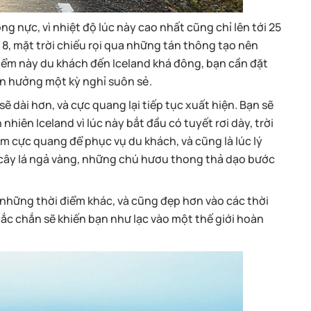
g nực, vì nhiệt độ lúc này cao nhất cũng chỉ lên tới 25
 8, mặt trời chiếu rọi qua những tán thông tạo nên
điểm này du khách đến Iceland khá đông, bạn cần đặt
ận hưởng một kỳ nghỉ suôn sẻ.
sẽ dài hơn, và cực quang lại tiếp tục xuất hiện. Bạn sẽ
iên Iceland vì lúc này bắt đầu có tuyết rơi dày, trời
m cực quang để phục vụ du khách, và cũng là lúc lý
 cây lá ngả vàng, những chú hươu thong thả dạo bước
những thời điểm khác, và cũng đẹp hơn vào các thời
ắc chắn sẽ khiến bạn như lạc vào một thế giới hoàn