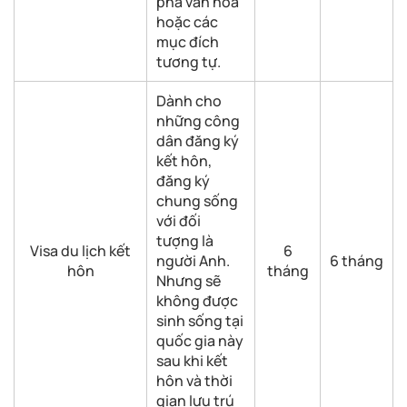
phá văn hóa
hoặc các
mục đích
tương tự.
Dành cho
những công
dân đăng ký
kết hôn,
đăng ký
chung sống
với đối
tượng là
Visa du lịch kết
6
người Anh.
6 tháng
hôn
tháng
Nhưng sẽ
không được
sinh sống tại
quốc gia này
sau khi kết
hôn và thời
gian lưu trú