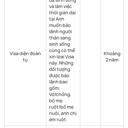
đã sinh sống
và làm việc
thời gian dài
tại Anh
muốn bảo
lãnh người
thân sang
sinh sống
cùng có thể
Visa diện đoàn
Khoảng
xin loại Visa
tụ
2 năm
này. Những
đối tượng
được bảo
lãnh bao
gồm:
Vợ/chồng,
bố mẹ
ruột/bố mẹ
nuôi, anh chị
em ruột.