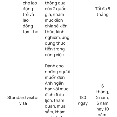
cho lao
thông qua
động
của 2 quốc
Tối đa 6
trẻ và
gia, nhằm
tháng
lao
mục đích
động
chia sẻ kiến
tạm thời
thức, kinh
nghiệm, ứng
dụng thực
tiễn trong
công việc.
Dành cho
những người
muốn đến
Anh ngắn
6
hạn với mục
tháng,
đích đi du
Standard visitor
180
2 năm,
lịch, tham
visa
ngày
5 năm
quan, mua
hay 10
sắm, khám
năm.