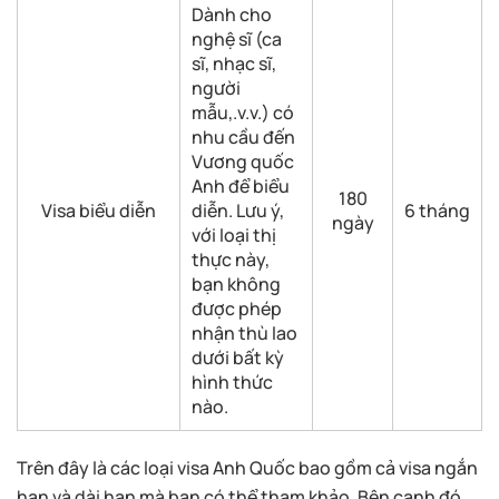
Dành cho
nghệ sĩ (ca
sĩ, nhạc sĩ,
người
mẫu,.v.v.) có
nhu cầu đến
Vương quốc
Anh để biểu
180
Visa biểu diễn
diễn. Lưu ý,
6 tháng
ngày
với loại thị
thực này,
bạn không
được phép
nhận thù lao
dưới bất kỳ
hình thức
nào.
Trên đây là các loại visa Anh Quốc bao gồm cả visa ngắn
hạn và dài hạn mà bạn có thể tham khảo. Bên cạnh đó,