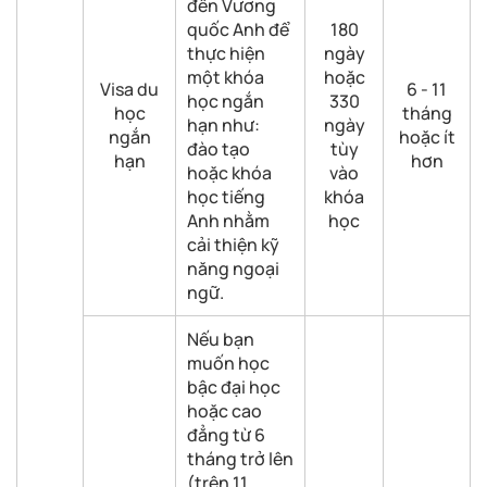
đến Vương
quốc Anh để
180
thực hiện
ngày
một khóa
hoặc
Visa du
6 - 11
học ngắn
330
học
tháng
hạn như:
ngày
ngắn
hoặc ít
đào tạo
tùy
hạn
hơn
hoặc khóa
vào
học tiếng
khóa
Anh nhằm
học
cải thiện kỹ
năng ngoại
ngữ.
Nếu bạn
muốn học
bậc đại học
hoặc cao
đẳng từ 6
tháng trở lên
(trên 11