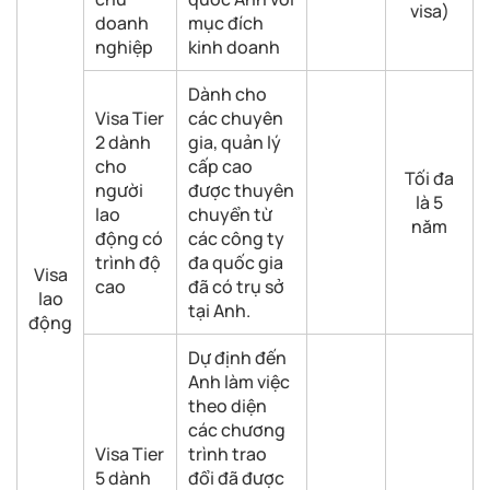
visa)
doanh
mục đích
nghiệp
kinh doanh
Dành cho
Visa Tier
các chuyên
2 dành
gia, quản lý
cho
cấp cao
Tối đa
người
được thuyên
là 5
lao
chuyển từ
năm
động có
các công ty
trình độ
đa quốc gia
Visa
cao
đã có trụ sở
lao
tại Anh.
động
Dự định đến
Anh làm việc
theo diện
các chương
Visa Tier
trình trao
5 dành
đổi đã được