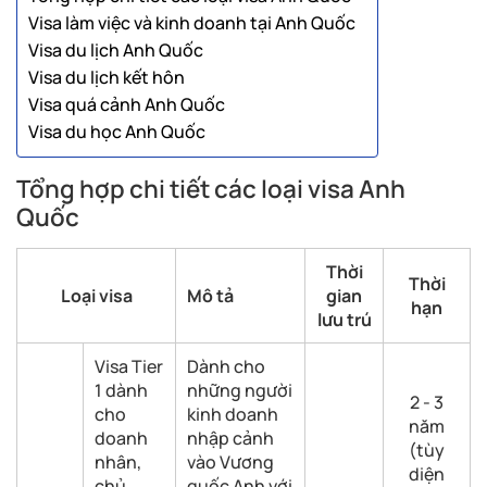
Visa làm việc và kinh doanh tại Anh Quốc
Visa du lịch Anh Quốc
Visa du lịch kết hôn
Visa quá cảnh Anh Quốc
Visa du học Anh Quốc
Tổng hợp chi tiết các loại visa Anh
Quốc
Thời
Thời
Loại visa
Mô tả
gian
hạn
lưu trú
Visa Tier
Dành cho
1 dành
những người
2 - 3
cho
kinh doanh
năm
doanh
nhập cảnh
(tùy
nhân,
vào Vương
diện
chủ
quốc Anh với