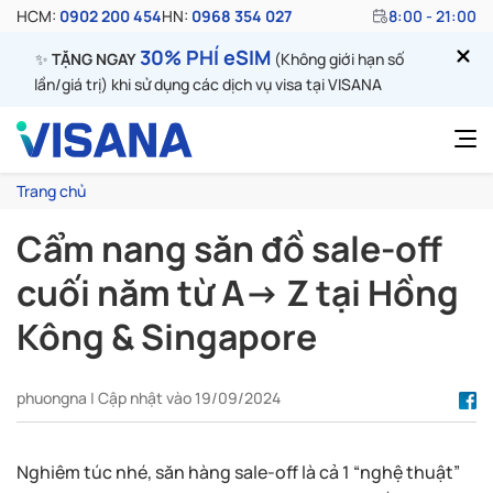
HCM:
0902 200 454
HN:
0968 354 027
8:00 - 21:00
30% PHÍ eSIM
✨
TẶNG NGAY
(Không giới hạn số
lần/giá trị) khi sử dụng các dịch vụ visa tại VISANA
Trang chủ
Cẩm nang săn đồ sale-off
cuối năm từ A-> Z tại Hồng
Kông & Singapore
phuongna | Cập nhật vào 19/09/2024
Nghiêm túc nhé, săn hàng sale-off là cả 1 “nghệ thuật”