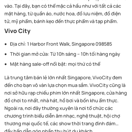
vào. Tại đây, bạn có thể mặc cả hầu như với tất cả các
mặt hàng, từ quần áo, nước hoa, đồ lưu niệm, đồ điện
tử, mỹ phẩm, bánh kẹo đến thực phẩm và tạp phẩm.
Vivo City
Địa chỉ: 1 Harbor Front Walk, Singapore 098585
Thời gian mở cửa: Từ 10h sáng – 10h tối hàng ngày
Mặt hàng sale-off nổi bật: mọi thứ có thể
Là trung tâm bán lẻ lớn nhất Singapore, VivoCity đem
đến cho bạn vô vàn lựa chọn mua sắm. VivoCity cũng là
nơi sở hữu rạp chiếu phim lớn nhất Singapore, cửa hàng
đồ chơi to nhất, nhà hát, hồ bơi và bốn khu ẩm thực.
Ngoài ra, nơi đây thường xuyên là nơi tổ chức các
chương trình biểu diễn âm nhạc, nghệ thuật, hội chợ
thương mại quốc tế, các show thời trang đình đám…
đầy hấp dẫn góp phần thu hút du khách.