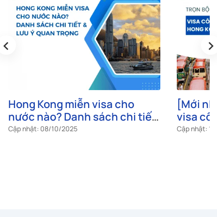
‹
›
Hong Kong miễn visa cho
[Mới nhấ
nước nào? Danh sách chi tiết
visa cô
& Lưu ý quan trọng
mại Ho
Cập nhật: 08/10/2025
Cập nhật: 1