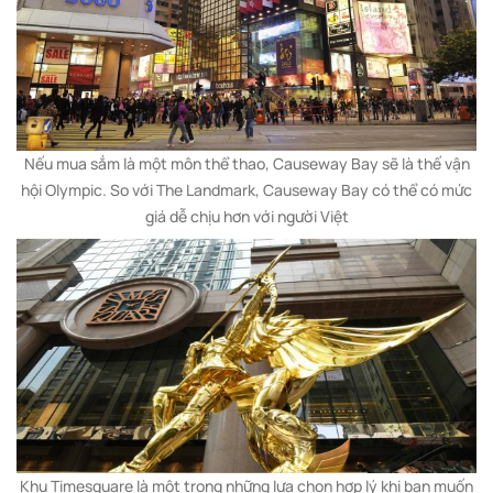
Nếu mua sắm là một môn thể thao, Causeway Bay sẽ là thế vận
hội Olympic. So với The Landmark, Causeway Bay có thể có mức
giá dễ chịu hơn với người Việt
Khu Timesquare là một trong những lựa chọn hợp lý khi bạn muốn