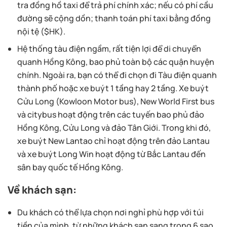
tra đồng hồ taxi để trả phí chính xác; nếu có phí cầu
đường sẽ cộng dồn; thanh toán phí taxi bằng đồng
nội tệ ($HK).
Hệ thống tàu điện ngầm, rất tiện lợi để di chuyển
quanh Hồng Kông, bao phủ toàn bộ các quận huyện
chính. Ngoài ra, bạn có thể đi chọn đi Tàu điện quanh
thành phố hoặc xe buýt 1 tầng hay 2 tầng. Xe buýt
Cửu Long (Kowloon Motor bus), New World First bus
và citybus hoạt động trên các tuyến bao phủ đảo
Hồng Kông, Cửu Long và đảo Tân Giới. Trong khi đó,
xe buýt New Lantao chỉ hoạt động trên đảo Lantau
và xe buýt Long Win hoạt động từ Bắc Lantau đến
sân bay quốc tế Hồng Kông.
Về khách sạn:
Du khách có thể lựa chọn nơi nghỉ phù hợp với túi
tiền của mình, từ những khách sạn sang trọng 6 sao