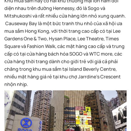
Khu mua sắm này có hai khu thương mại lớn nằm đối
diện nhau trên đường Hennessy, đó là Sogo và
Mitshukoshi và rất nhiều cửa hàng lớn nhỏ xung quanh.
Causeway Bay là một bức tranh thu nhỏ của xã hội ưa
mua sắm Hong Kong, với thời trang cao cấp có tại Lee
Gardens One & Two, Hysan Place, Lee Theatre, Times
Square và Fashion Walk, các mặt hàng cao cấp và trung
cấp có tại cửa hàng bách hóa SOGO và WTC more, các
cửa hàng thời trang dành cho giới trẻ với giá cả phải
chăng trong khu mua sắm tại Island Beverly Centre,
nhiều mặt hàng giá rẻ tại khu chợ Jarrdine’s Crescent
nhộn nhịp.