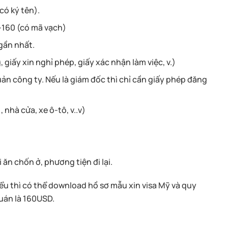
có ký tên).
S-160 (có mã vạch)
gần nhất.
iấy xin nghỉ phép, giấy xác nhận làm việc, v.)
ản công ty. Nếu là giám đốc thì chỉ cần giấy phép đăng
 nhà cửa, xe ô-tô, v..v)
i ăn chốn ở, phương tiện đi lại.
iểu thì có thể download hồ sơ mẫu xin visa Mỹ và quy
 Quán là 160USD.