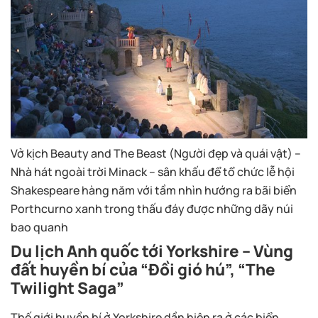
Vở kịch Beauty and The Beast (Người đẹp và quái vật) –
Nhà hát ngoài trời Minack – sân khấu để tổ chức lễ hội
Shakespeare hàng năm với tầm nhìn hướng ra bãi biển
Porthcurno xanh trong thấu đáy được những dãy núi
bao quanh
Du lịch Anh quốc tới Yorkshire – Vùng
đất huyền bí của “Đồi gió hú”, “The
Twilight Saga”
Thế giới huyền bí ở Yorkshire dần hiện ra ở các biển