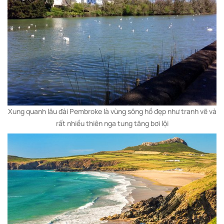
Xung quanh lâu đài Pembroke là vùng sông hồ đẹp như tranh vẽ và
rất nhiều thiên nga tung tăng bơi lội