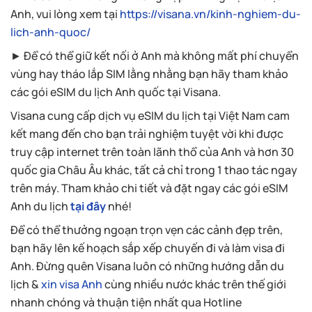
Anh, vui lòng xem tại
https://visana.vn/kinh-nghiem-du-
lich-anh-quoc/
► Để có thể giữ kết nối ở Anh mà không mất phí chuyển
vùng hay tháo lắp SIM lằng nhằng bạn hãy tham khảo
các gói eSIM du lịch Anh quốc tại Visana.
Visana cung cấp dịch vụ eSIM du lịch tại Việt Nam cam
kết mang đến cho bạn trải nghiệm tuyệt vời khi được
truy cập internet trên toàn lãnh thổ của Anh và hơn 30
quốc gia Châu Âu khác, tất cả chỉ trong 1 thao tác ngay
trên máy. Tham khảo chi tiết và đặt ngay các gói eSIM
Anh du lịch
tại đây
nhé!
Để có thể thưởng ngoạn trọn vẹn các cảnh đẹp trên,
bạn hãy lên kế hoạch sắp xếp chuyến đi và làm visa đi
Anh. Đừng quên Visana luôn có những hướng dẫn du
lịch &
xin visa Anh
cùng nhiều nước khác trên thế giới
nhanh chóng và thuận tiện nhất qua Hotline