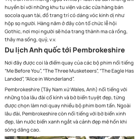
huyền bí với những khu tu viện và các cửa hàng bán
socola quan tài, đồ trang trí có dáng vóc kinh dị như
hộp sọ người. Hàng năm ở đây còn tổ chức lễ hội
Gothic, nơi mọi người sẽ hóa trang thành ma cà rồng,
thây ma sống, quỷ, v.v.
Du lịch Anh quốc tới Pembrokeshire
Nơi đây được coi là điểm quay của các bộ phim nổi tiếng
“Me Before You”, “The Three Musketeers”, “The Eagle Has
Landed”, “Alice in Wonderland”.
Pembrokeshire (Tây Nam xứ Wales, Anh) nổi tiếng với
những tòa lâu đài cổ kính và bờ biển tuyệt đẹp, từng
được chọn làm nơi quay nhiều bộ phim bom tấn. Ngoài
lâu đài, Pembrokeshire còn nổi tiếng với bờ biển xinh
đẹp, làn nước biển xanh ngắt và cảnh đẹp mê hồn khi
sóng dâng cao.