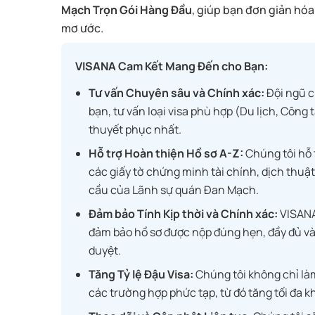
Mạch Trọn Gói Hàng Đầu
, giúp bạn đơn giản hó
mơ ước.
VISANA Cam Kết Mang Đến cho Bạn:
Tư vấn Chuyên sâu và Chính xác:
Đội ngũ c
bạn, tư vấn loại visa phù hợp (Du lịch, Công
thuyết phục nhất.
Hỗ trợ Hoàn thiện Hồ sơ A-Z:
Chúng tôi hỗ t
các giấy tờ chứng minh tài chính, dịch thuậ
cầu của Lãnh sự quán Đan Mạch.
Đảm bảo Tính Kịp thời và Chính xác:
VISANA 
đảm bảo hồ sơ được nộp đúng hẹn, đầy đủ và k
duyệt.
Tăng Tỷ lệ Đậu Visa:
Chúng tôi không chỉ làm
các trường hợp phức tạp, từ đó tăng tối đa 