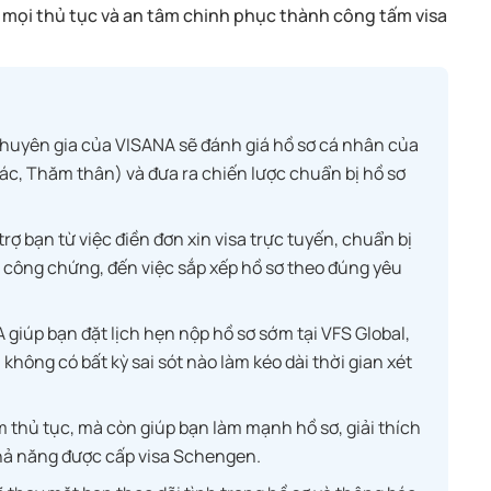
a mọi thủ tục và an tâm chinh phục thành công tấm visa
huyên gia của VISANA sẽ đánh giá hồ sơ cá nhân của
 tác, Thăm thân) và đưa ra chiến lược chuẩn bị hồ sơ
rợ bạn từ việc điền đơn xin visa trực tuyến, chuẩn bị
t công chứng, đến việc sắp xếp hồ sơ theo đúng yêu
giúp bạn đặt lịch hẹn nộp hồ sơ sớm tại VFS Global,
hông có bất kỳ sai sót nào làm kéo dài thời gian xét
 thủ tục, mà còn giúp bạn làm mạnh hồ sơ, giải thích
khả năng được cấp visa Schengen.