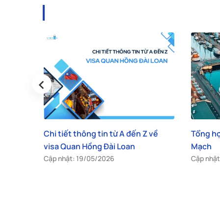
‹
Z về
Tổng hợp kinh nghiệm du lịch Đan
Làm sao
Mạch
du lịch
Cập nhật: 23/10/2024
Cập nhật