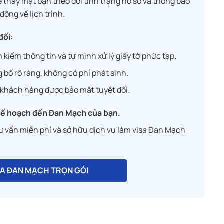
 thay mặt bạn theo dõi tình trạng hồ sơ và thông báo
động về lịch trình.
đối:
kiếm thông tin và tự mình xử lý giấy tờ phức tạp.
 bố rõ ràng, không có phí phát sinh.
khách hàng được bảo mật tuyệt đối.
 kế hoạch đến Đan Mạch của bạn.
 vấn miễn phí và sở hữu dịch vụ làm visa Đan Mạch
SA ĐAN MẠCH TRỌN GÓI