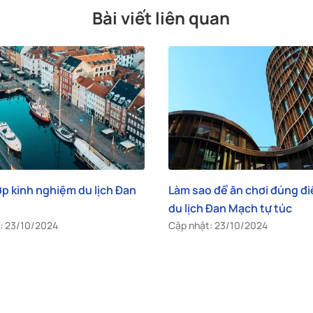
Bài viết liên quan
 để ăn chơi đúng điệu khi
Hướng dẫn xin visa du lịch 
 Đan Mạch tự túc
Mạch (Denmark) chi tiết n
: 23/10/2024
Cập nhật: 11/06/2026