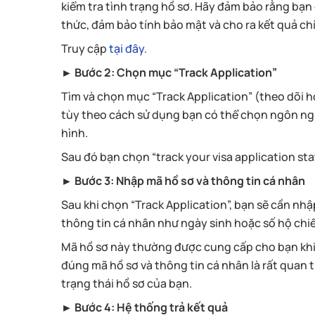
kiểm tra tình trạng hồ sơ. Hãy đảm bảo rằng bạn 
thức, đảm bảo tính bảo mật và cho ra kết quả ch
Truy cập
tại đây.
► Bước 2: Chọn mục “Track Application”
Tìm và chọn mục “Track Application” (theo dõi hồ
tùy theo cách sử dụng bạn có thể chọn ngôn ngữ
hình.
Sau đó bạn chọn “track your visa application sta
► Bước 3: Nhập mã hồ sơ và thông tin cá nhân
Sau khi chọn “Track Application”, bạn sẽ cần nh
thông tin cá nhân như ngày sinh hoặc số hộ chi
Mã hồ sơ này thường được cung cấp cho bạn khi 
đúng mã hồ sơ và thông tin cá nhân là rất quan t
trạng thái hồ sơ của bạn.
► Bước 4: Hệ thống trả kết quả