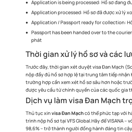
Application is being processed: Hồ sơ đang đư
Application processed: Hồ sơ đã được xử lý x
Application / Passport ready for collection: H
Passport has been handed over to the courier
phát
Thời gian xử lý hồ sơ và các l
Trước đây, thời gian xét duyệt visa Đan Mạch (S
nộp đầy đủ hồ sơ hợp lệ tại trung tâm tiếp nhận 
trường hợp cần xem xét hồ sơ sâu hơn hoặc trư
được yêu cầu từ chính quyền của các quốc gia 
Dịch vụ làm visa Đan Mạch tr
Thủ tục xin
visa Đan Mạch
có thể phức tạp với h
trình nộp hồ sơ tại VFS Global.Hãy để VISANA – v
98,6% – trở thành người đồng hành đáng tin cậ