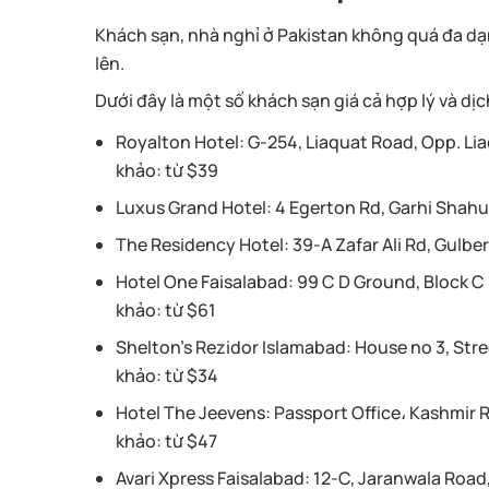
Khách sạn, nhà nghỉ ở Pakistan không quá đa dạ
lên.
Dưới đây là một số khách sạn giá cả hợp lý và dị
Royalton Hotel:
G-254, Liaquat Road, Opp. Li
khảo: từ $39
Luxus Grand Hotel:
4 Egerton Rd, Garhi Shahu
The Residency Hotel:
39-A Zafar Ali Rd, Gulbe
Hotel One Faisalabad:
99 C D Ground, Block C 
khảo: từ $61
Shelton’s Rezidor Islamabad:
House no 3, Stre
khảo: từ $34
Hotel The Jeevens:
Passport Office، Kashmir R
khảo: từ $47
Avari Xpress Faisalabad:
12-C, Jaranwala Road,