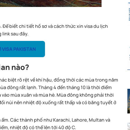
Để biết chi tiết hồ sơ và cách thức xin visa du lịch
 link sau đây.
Ơ VISA PAKISTAN
gian nào?
ác biệt rõ rệt về khí hậu, đồng thời các mùa trong năm
ùa đông rất lạnh. Tháng 4 đến tháng 10 là thời điểm
 là vào mùa xuân và mùa hè. Mùa đông không phải thời
 đồi núi nên nhiệt độ xuống rất thấp và có băng tuyết ở
à ẩm. Các thành phố như Karachi, Lahore, Multan và
m, nhiệt độ có thể lên tới 40 độ C.