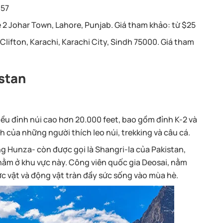
$57
e 2 Johar Town, Lahore, Punjab. Giá tham khảo: từ $25
Clifton, Karachi, Karachi City, Sindh 75000. Giá tham
istan
iều đỉnh núi cao hơn 20.000 feet, bao gồm đỉnh K-2 và
h của những người thích leo núi, trekking và câu cá.
g Hunza- còn được gọi là Shangri-la của Pakistan,
nằm ở khu vực này. Công viên quốc gia Deosai, nằm
c vật và động vật tràn đầy sức sống vào mùa hè.