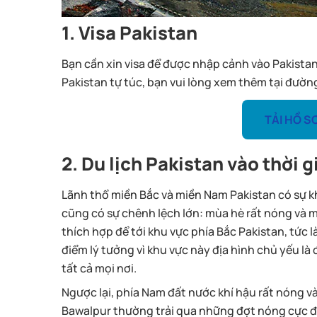
1. Visa Pakistan
Bạn cần xin visa để được nhập cảnh vào Pakistan. 
Pakistan tự túc, bạn vui lòng xem thêm tại đường
TẢI HỒ S
2. Du lịch Pakistan vào thời 
Lãnh thổ miền Bắc và miền Nam Pakistan có sự kh
cũng có sự chênh lệch lớn: mùa hè rất nóng và m
thích hợp để tới khu vực phía Bắc Pakistan, tức
điểm lý tưởng vì khu vực này địa hình chủ yếu là
tất cả mọi nơi.
Ngược lại, phía Nam đất nước khí hậu rất nóng v
Bawalpur thường trải qua những đợt nóng cực điể