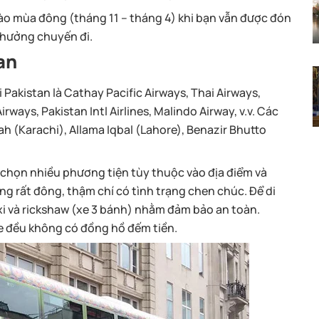
ào mùa đông (tháng 11 – tháng 4) khi bạn vẫn được đón
 hưởng chuyến đi.
an
akistan là Cathay Pacific Airways, Thai Airways,
irways, Pakistan Intl Airlines, Malindo Airway, v.v. Các
h (Karachi), Allama Iqbal (Lahore), Benazir Bhutto
ựa chọn nhiều phương tiện tùy thuộc vào địa điểm và
ng rất đông, thậm chí có tình trạng chen chúc. Để di
i và rickshaw (xe 3 bánh) nhằm đảm bảo an toàn.
c xe đều không có đồng hồ đếm tiền.