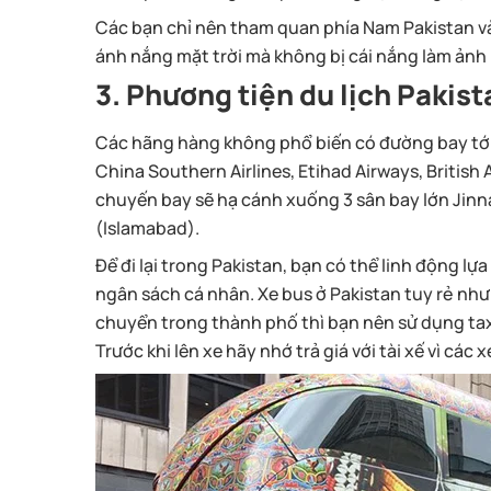
Các bạn chỉ nên tham quan phía Nam Pakistan v
ánh nắng mặt trời mà không bị cái nắng làm ảnh
3. Phương tiện du lịch Pakist
Các hãng hàng không phổ biến có đường bay tới P
China Southern Airlines, Etihad Airways, British A
chuyến bay sẽ hạ cánh xuống 3 sân bay lớn Jinna
(Islamabad).
Để đi lại trong Pakistan, bạn có thể linh động l
ngân sách cá nhân. Xe bus ở Pakistan tuy rẻ như
chuyển trong thành phố thì bạn nên sử dụng tax
Trước khi lên xe hãy nhớ trả giá với tài xế vì cá