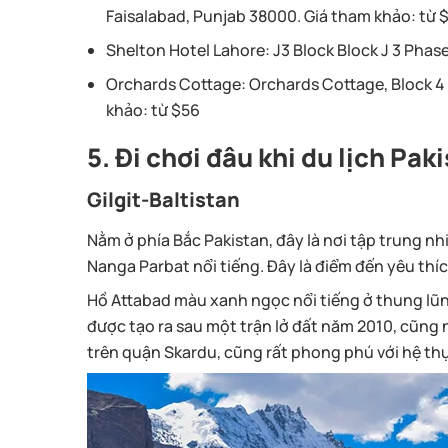
Faisalabad, Punjab 38000. Giá tham khảo: từ 
Shelton Hotel Lahore:
J3 Block Block J 3 Phas
Orchards Cottage:
Orchards Cottage, Block 4 
khảo: từ $56
5. Đi chơi đâu khi du lịch Pak
Gilgit-Baltistan
Nằm ở phía Bắc Pakistan, đây là nơi tập trung nh
Nanga Parbat nổi tiếng. Đây là điểm đến yêu thíc
Hồ Attabad màu xanh ngọc nổi tiếng ở thung lũn
được tạo ra sau một trận lở đất năm 2010, cũng 
trên quận Skardu, cũng rất phong phú với hệ thự